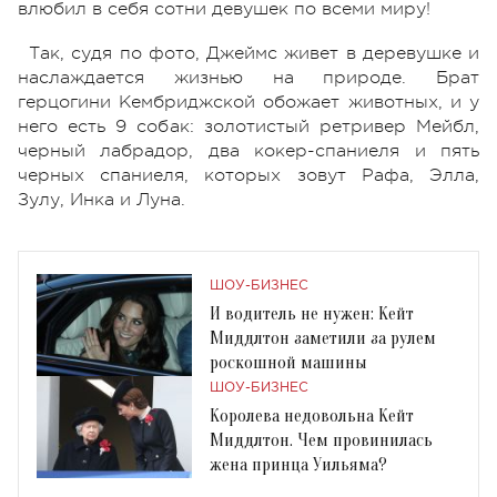
влюбил в себя сотни девушек по всеми миру!
Так, судя по фото, Джеймс живет в деревушке и
наслаждается жизнью на природе. Брат
герцогини Кембриджской обожает животных, и у
него есть 9 собак: золотистый ретривер Мейбл,
черный лабрадор, два кокер-спаниеля и пять
черных спаниеля, которых зовут Рафа, Элла,
Зулу, Инка и Луна.
ШОУ-БИЗНЕС
И водитель не нужен: Кейт
Миддлтон заметили за рулем
роскошной машины
ШОУ-БИЗНЕС
Королева недовольна Кейт
Миддлтон. Чем провинилась
жена принца Уильяма?