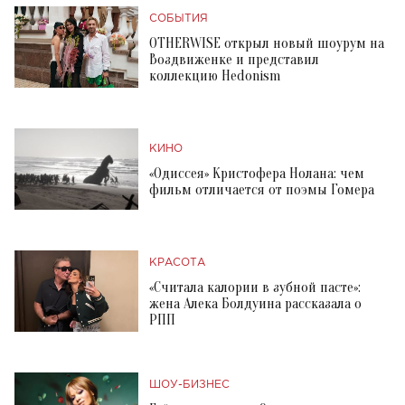
СОБЫТИЯ
OTHERWISE открыл новый шоурум на
Воздвиженке и представил
коллекцию Hedonism
КИНО
«Одиссея» Кристофера Нолана: чем
фильм отличается от поэмы Гомера
КРАСОТА
«Считала калории в зубной пасте»:
жена Алека Болдуина рассказала о
РПП
ШОУ-БИЗНЕС