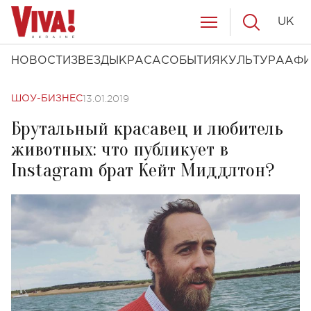
UK
НОВОСТИ
ЗВЕЗДЫ
КРАСА
СОБЫТИЯ
КУЛЬТУРА
АФ
13.01.2019
ШОУ-БИЗНЕС
Брутальный красавец и любитель
животных: что публикует в
Instagram брат Кейт Миддлтон?