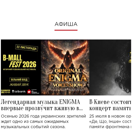
АФИША
Легендарная музыка ENIGMA
В Киеве состои
впервые прозвучит вживую в
концерт памят
Украине: где состоится концерт
Клименко: более
Осенью 2026 года украинских зрителей
25 июля в новом op
исполнят песн
ждет одно из самых ожидаемых
«Де, Що, Інше» сос
музыкальных событий сезона.
памяти фронтмена