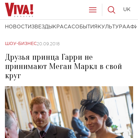
UK
НОВОСТИ
ЗВЕЗДЫ
КРАСА
СОБЫТИЯ
КУЛЬТУРА
АФ
20.09.2018
ШОУ-БИЗНЕС
Друзья принца Гарри не
принимают Меган Маркл в свой
круг