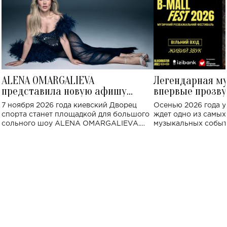
ALENA OMARGALIEVA
Легендарная м
представила новую афишу
впервые прозву
большого концерта во Дворце
Украине: где со
7 ноября 2026 года киевский Дворец
Осенью 2026 года у
спорта
спорта станет площадкой для большого
ждет одно из самы
сольного шоу ALENA OMARGALIEVA.
музыкальных событ
Концерт получил символичное название
«Не пьяная — влюбленная».