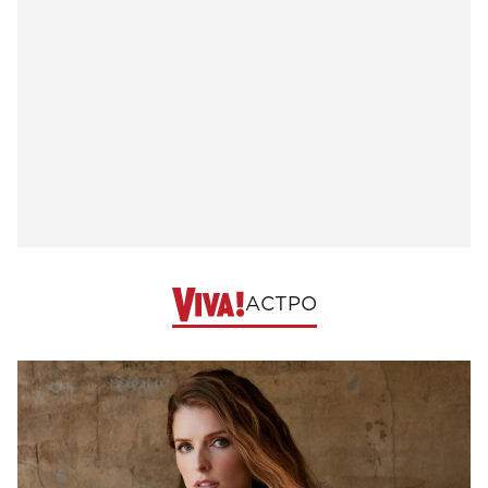
АСТРО