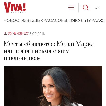
UK
НОВОСТИ
ЗВЕЗДЫ
КРАСА
СОБЫТИЯ
КУЛЬТУРА
АФ
18.09.2018
ШОУ-БИЗНЕС
Мечты сбываются: Меган Маркл
написала письма своим
поклонникам