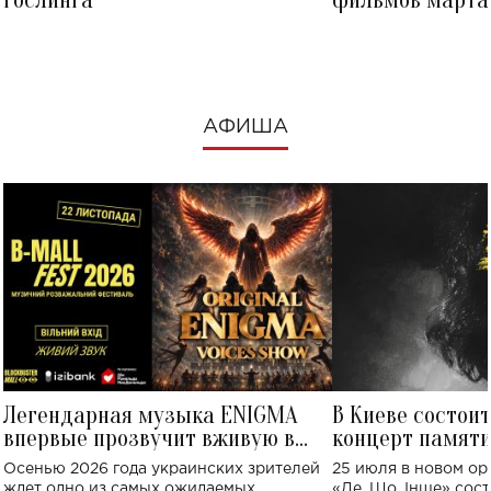
посмотреть в к
АФИША
Легендарная музыка ENIGMA
В Киеве состои
впервые прозвучит вживую в
концерт памят
Украине: где состоится концерт
Клименко: более
Осенью 2026 года украинских зрителей
25 июля в новом op
исполнят песн
ждет одно из самых ожидаемых
«Де, Що, Інше» сос