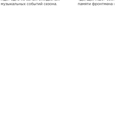
музыкальных событий сезона.
памяти фронтмена
Михаила Клименко. 
особенный музыкал
посвященный артист
стало символом ис
настоящей любви.