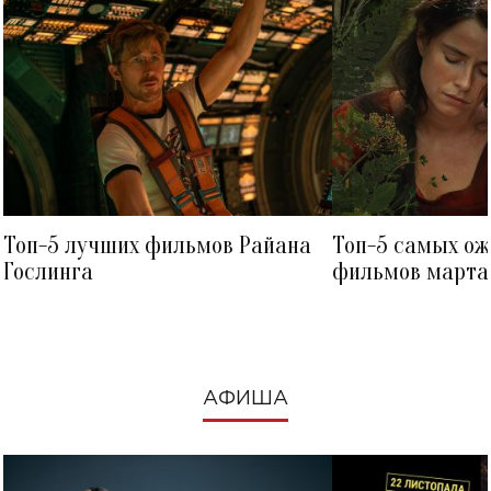
Топ-5 лучших фильмов Райана
Топ-5 самых о
Гослинга
фильмов марта 
посмотреть в к
АФИША