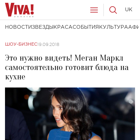
UK
НОВОСТИ
ЗВЕЗДЫ
КРАСА
СОБЫТИЯ
КУЛЬТУРА
АФ
19.09.2018
ШОУ-БИЗНЕС
Это нужно видеть! Меган Маркл
самостоятельно готовит блюда на
кухне