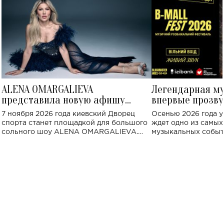
ALENA OMARGALIEVA
Легендарная м
представила новую афишу
впервые прозву
большого концерта во Дворце
Украине: где со
7 ноября 2026 года киевский Дворец
Осенью 2026 года у
спорта
спорта станет площадкой для большого
ждет одно из самы
сольного шоу ALENA OMARGALIEVA.
музыкальных событ
Концерт получил символичное название
«Не пьяная — влюбленная».