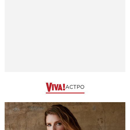
АСТРО