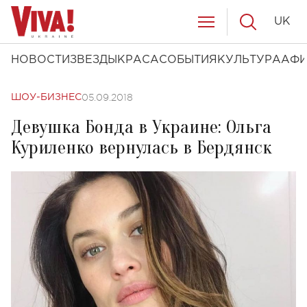
UK
НОВОСТИ
ЗВЕЗДЫ
КРАСА
СОБЫТИЯ
КУЛЬТУРА
АФ
05.09.2018
ШОУ-БИЗНЕС
Девушка Бонда в Украине: Ольга
Куриленко вернулась в Бердянск