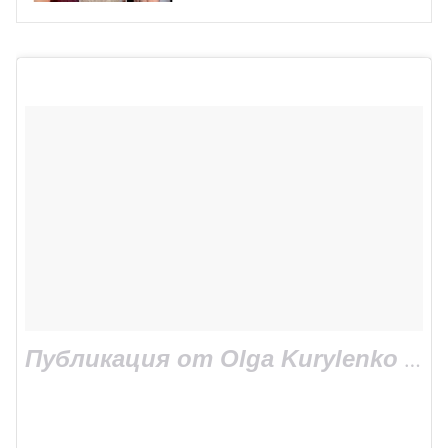
Йовович после славы?
Публикация от Olga Kurylenko (@olgakurylenkoofficial)