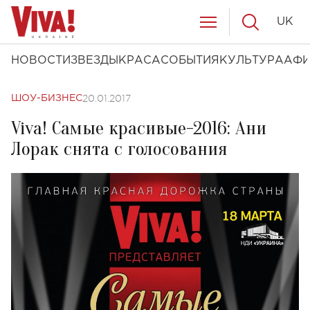
UK
НОВОСТИ
ЗВЕЗДЫ
КРАСА
СОБЫТИЯ
КУЛЬТУРА
АФ
20.01.2017
ШОУ-БИЗНЕС
Viva! Самые красивые-2016: Ани
Лорак снята с голосования