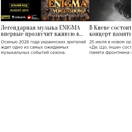
Легендарная музыка ENIGMA
В Киеве состои
впервые прозвучит вживую в
концерт памят
Украине: где состоится концерт
Клименко: более
Осенью 2026 года украинских зрителей
25 июля в новом op
исполнят песн
ждет одно из самых ожидаемых
«Де, Що, Інше» сос
музыкальных событий сезона.
памяти фронтмена
Михаила Клименко. 
особенный музыкал
посвященный артист
стало символом ис
настоящей любви.