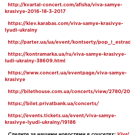
http://kvartal-concert.com/afisha/viva-samye-
krasivye-2016-18-3-2017
https://kiev.karabas.com/viva-samye-krasivye-
lyudi-ukrainy
http://parter.ua/ua/event/kontserty/pop_i_estrada
https://kontramarka.ua/ru/viva-samye-krasivye-
ludi-ukrainy-38609.html
https://www.concert.ua/eventpage/viva-samye-
krasivye
http://bilethouse.com.ua/concerts/view/2780/201
https://bilet.privatbank.ua/concerts/
https://events.tickets.ua/event/viva-samye-
krasivye-lyudi-ukrainy/19186
Следите за нашими новостями в соцсетях:
Viva!