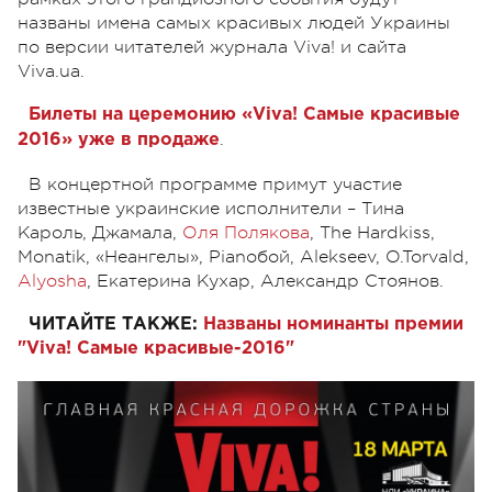
названы имена самых красивых людей Украины
по версии читателей журнала Viva! и сайта
Viva.ua.
Билеты на церемонию «Viva! Самые красивые
.
2016» уже в продаже
В концертной программе примут участие
известные украинские исполнители – Тина
Кароль, Джамала,
Оля Полякова
, The Hardkiss,
Monatik, «Неангелы», Pianoбой, Alekseev, O.Torvald,
Alyosha
, Екатерина Кухар, Александр Стоянов.
ЧИТАЙТЕ ТАКЖЕ:
Названы номинанты премии
"Viva! Самые красивые-2016"