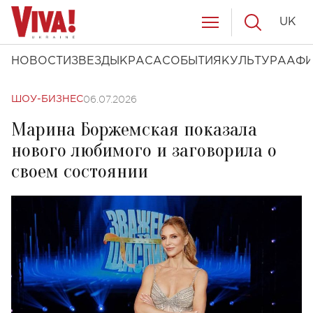
UK
НОВОСТИ
ЗВЕЗДЫ
КРАСА
СОБЫТИЯ
КУЛЬТУРА
АФ
06.07.2026
ШОУ-БИЗНЕС
Марина Боржемская показала
нового любимого и заговорила о
своем состоянии