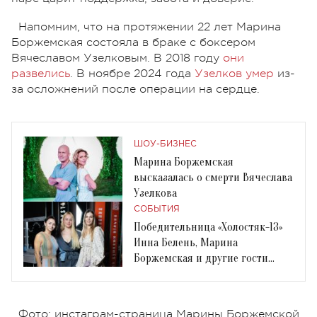
Напомним, что на протяжении 22 лет Марина
Боржемская состояла в браке с боксером
Вячеславом Узелковым. В 2018 году
они
развелись
. В ноябре 2024 года
Узелков умер
из-
за осложнений после операции на сердце.
ШОУ-БИЗНЕС
Марина Боржемская
высказалась о смерти Вячеслава
Узелкова
СОБЫТИЯ
Победительница «Холостяк-13»
Инна Белень, Марина
Боржемская и другие гости
бранча Илоны Гвоздевой
Фото: инстаграм-страница Марины Боржемской,