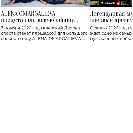
ALENA OMARGALIEVA
Легендарная м
представила новую афишу
впервые прозву
большого концерта во Дворце
Украине: где со
7 ноября 2026 года киевский Дворец
Осенью 2026 года у
спорта
спорта станет площадкой для большого
ждет одно из самы
сольного шоу ALENA OMARGALIEVA.
музыкальных событ
Концерт получил символичное название
«Не пьяная — влюбленная».