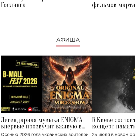
Гослинга
фильмов марта 
посмотреть в к
АФИША
Легендарная музыка ENIGMA
В Киеве состои
впервые прозвучит вживую в
концерт памят
Украине: где состоится концерт
Клименко: более
Осенью 2026 года украинских зрителей
25 июля в новом op