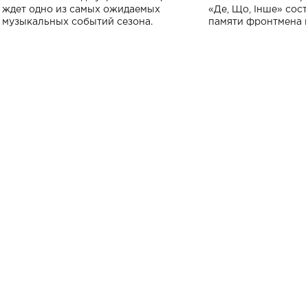
исполнят песн
ждет одно из самых ожидаемых
«Де, Що, Інше» сос
музыкальных событий сезона.
памяти фронтмена
Михаила Клименко. 
особенный музыкал
посвященный артист
стало символом ис
настоящей любви.