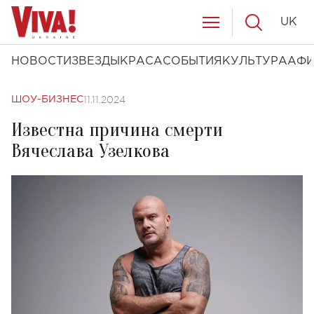
UK
НОВОСТИ
ЗВЕЗДЫ
КРАСА
СОБЫТИЯ
КУЛЬТУРА
АФ
11.11.2024
ШОУ-БИЗНЕС
Известна причина смерти
Вячеслава Узелкова