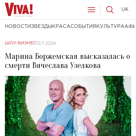
UK
НОВОСТИ
ЗВЕЗДЫ
КРАСА
СОБЫТИЯ
КУЛЬТУРА
АФ
10.11.2024
ШОУ-БИЗНЕС
Марина Боржемская высказалась о
смерти Вячеслава Узелкова