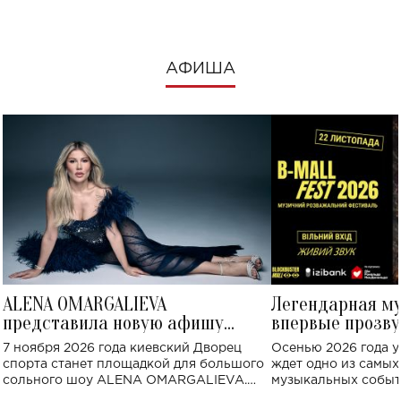
АФИША
ALENA OMARGALIEVA
Легендарная м
представила новую афишу
впервые прозву
большого концерта во Дворце
Украине: где со
7 ноября 2026 года киевский Дворец
Осенью 2026 года у
спорта
спорта станет площадкой для большого
ждет одно из самы
сольного шоу ALENA OMARGALIEVA.
музыкальных событ
Концерт получил символичное название