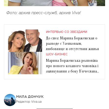
Фото: архив пресс-служб, архив Viva!
ИНТЕРВЬЮ СО ЗВЕЗДАМИ
До слез: Марина Боржемская о
разводе с Узелковым,
любовнице и отсутствии жилья
ШОУ-БИЗНЕС
Марина Боржемська розповіла
про нового коханого чоловіка і
залякування з боку В’ячеслава
Узелкова
МИЛА ДОНЧУК
Редактор Viva.ua