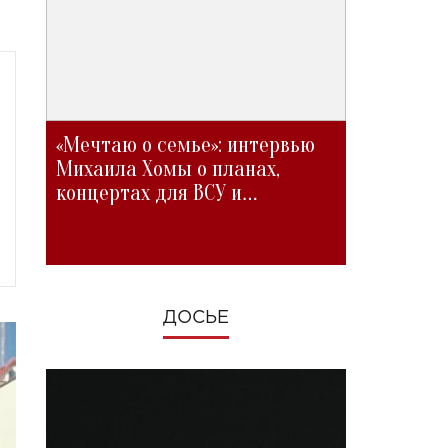
«Мечтаю о семье»: интервью
Михаила Хомы о планах,
концертах для ВСУ и
изменениях во время войны
ДОСЬЕ