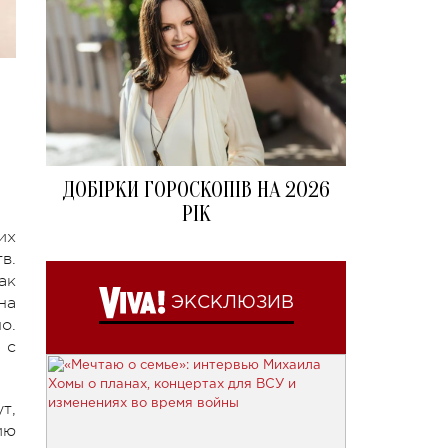
ДОБІРКИ ГОРОСКОПІВ НА 2026
РІК
их
в.
ак
на
ЭКСКЛЮЗИВ
о.
 с
т,
ию