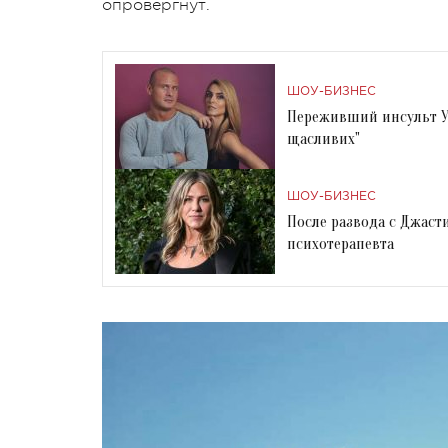
опровергнут.
ШОУ-БИЗНЕС
Переживший инсульт У
щасливих"
ШОУ-БИЗНЕС
После развода с Джас
психотерапевта