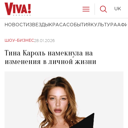
UK
НОВОСТИ
ЗВЕЗДЫ
КРАСА
СОБЫТИЯ
КУЛЬТУРА
АФ
28.01.2026
ШОУ-БИЗНЕС
Тина Кароль намекнула на
изменения в личной жизни