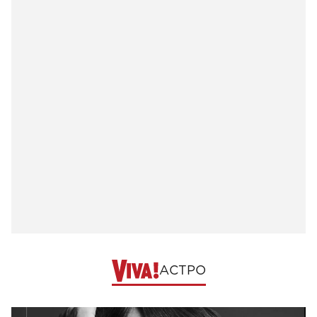
АСТРО