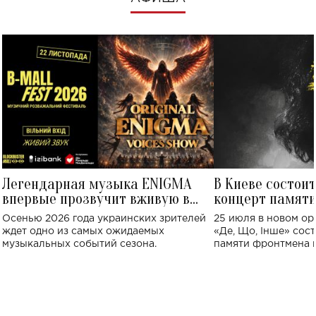
Легендарная музыка ENIGMA
В Киеве состои
впервые прозвучит вживую в
концерт памят
Украине: где состоится концерт
Клименко: более
Осенью 2026 года украинских зрителей
25 июля в новом op
исполнят песн
ждет одно из самых ожидаемых
«Де, Що, Інше» сос
музыкальных событий сезона.
памяти фронтмена
Михаила Клименко. 
особенный музыкал
посвященный артист
стало символом ис
настоящей любви.