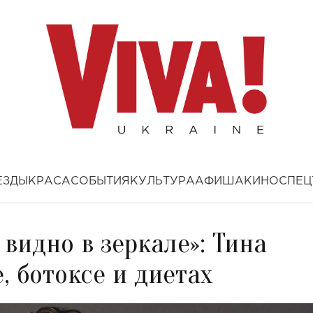
ЕЗДЫ
КРАСА
СОБЫТИЯ
КУЛЬТУРА
АФИША
КИНО
СПЕЦ
видно в зеркале»: Тина
, ботоксе и диетах