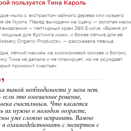
рой пользуется Тина Кароль
дое мыло с экстрактом чайного дерева или козьего
ie de Nyons. Перед выходами на сцену — золотая маск
сстановления — пептидный крем 360 Evolve.
«Время от
 мощные для бустинга кожи, и более лёгкие для её
ossary Organic Products», — рассказала певица.
ра, лёгкий макияж на силиконовой основе и ботокс,
ку Тина не делала и не планирует, но не осуждает
орый приносит счастье».
ка такой необходимости у меня нет.
 если это взвешенное решение,
овека счастливым.
Что касается
ь их нужно в молодом возрасте,
емы уже сложно исправить. Важно
х и взаимодействовать с экспертом с