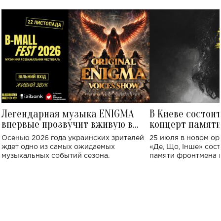
Легендарная музыка ENIGMA
В Киеве состои
впервые прозвучит вживую в
концерт памят
Украине: где состоится концерт
Клименко: более
Осенью 2026 года украинских зрителей
25 июля в новом op
исполнят песн
ждет одно из самых ожидаемых
«Де, Що, Інше» сос
музыкальных событий сезона.
памяти фронтмена
Михаила Клименко. 
особенный музыкал
посвященный артист
стало символом ис
настоящей любви.