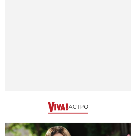
АСТРО