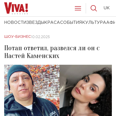
UK
НОВОСТИ
ЗВЕЗДЫ
КРАСА
СОБЫТИЯ
КУЛЬТУРА
АФ
10.02.2025
ШОУ-БИЗНЕС
Потап ответил, развелся ли он с
Настей Каменских