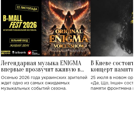
Легендарная музыка ENIGMA
В Киеве состои
впервые прозвучит вживую в
концерт памят
Украине: где состоится концерт
Клименко: более
Осенью 2026 года украинских зрителей
25 июля в новом op
исполнят песн
ждет одно из самых ожидаемых
«Де, Що, Інше» сос
музыкальных событий сезона.
памяти фронтмена
Михаила Клименко. 
особенный музыкал
посвященный артист
стало символом ис
настоящей любви.