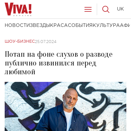
UK
НОВОСТИ
ЗВЕЗДЫ
КРАСА
СОБЫТИЯ
КУЛЬТУРА
АФ
25.07.2024
ШОУ-БИЗНЕС
Потап на фоне слухов о разводе
публично извинился перед
любимой