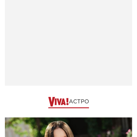
АСТРО