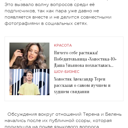
Это вызвало волну вопросов среди её
подписчиков, так как пара уже давно не
появляется вместе и не делится совместными
фотографиями в социальных сетях.
КРАСОТА
Ничего себе растяжка!
Победительница «Холостяка-10»
Даша Ульянова похвасталась
«минусовым» шпагатом
ШОУ-БИЗНЕС
Холостяк Александр Терен
рассказал о самом лучшем и
худшем свидании
Обсуждения вокруг отношений Терена и Белень
начались после их публичной ссоры, которая
произошла на почве языкового вопроса.