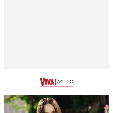
АСТРО