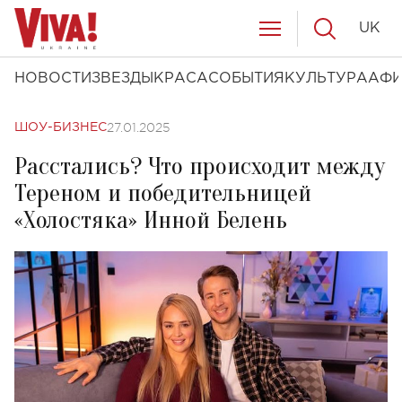
UK
НОВОСТИ
ЗВЕЗДЫ
КРАСА
СОБЫТИЯ
КУЛЬТУРА
АФ
27.01.2025
ШОУ-БИЗНЕС
Расстались? Что происходит между
Тереном и победительницей
«Холостяка» Инной Белень