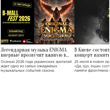
Легендарная музыка ENIGMA
В Киеве состои
впервые прозвучит вживую в
концерт памят
Украине: где состоится концерт
Клименко: более
Осенью 2026 года украинских зрителей
25 июля в новом op
исполнят песн
ждет одно из самых ожидаемых
«Де, Що, Інше» сос
музыкальных событий сезона.
памяти фронтмена
Михаила Клименко. 
особенный музыкал
посвященный артист
стало символом ис
настоящей любви.