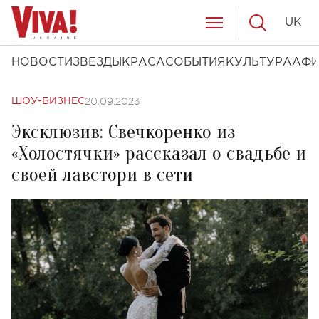
UK
НОВОСТИ
ЗВЕЗДЫ
КРАСА
СОБЫТИЯ
КУЛЬТУРА
АФ
20.09.2023
ШОУ-БИЗНЕС
Эксклюзив: Свечкоренко из
«Холостячки» рассказал о свадьбе и
своей лавстори в сети