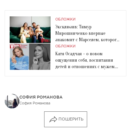
ОБЛОЖКИ
Эксклюзив: Тимур
Мирошниченко впервые
знакомит с Марселем, которого
усыновил во время войны
ОБЛОЖКИ
Катя Осадчая – о новом
ощущении себя, воспитании
детей и отношениях с мужем.
Эксклюзив к 40-летию
СОФИЯ РОМАНОВА
София Романова
ПОШЕРИТЬ