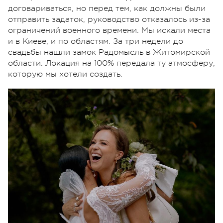
договариваться, но перед тем, как должны были
отправить задаток, руководство отказалось из-за
ограничений военного времени. Мы искали места
и в Киеве, и по областям. За три недели до
свадьбы нашли замок Радомысль в Житомирской
области. Локация на 100% передала ту атмосферу,
которую мы хотели создать.