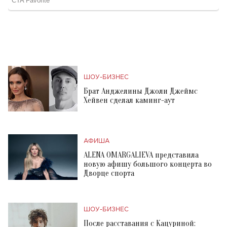
ШОУ-БИЗНЕС
Брат Анджелины Джоли Джеймс
Хейвен сделал каминг-аут
АФИША
ALENA OMARGALIEVA представила
новую афишу большого концерта во
Дворце спорта
ШОУ-БИЗНЕС
После расставания с Кацуриной: