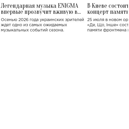
Легендарная музыка ENIGMA
В Киеве состои
впервые прозвучит вживую в
концерт памят
Украине: где состоится концерт
Клименко: более
Осенью 2026 года украинских зрителей
25 июля в новом op
исполнят песн
ждет одно из самых ожидаемых
«Де, Що, Інше» сос
музыкальных событий сезона.
памяти фронтмена
Михаила Клименко. 
особенный музыкал
посвященный артист
стало символом ис
настоящей любви.