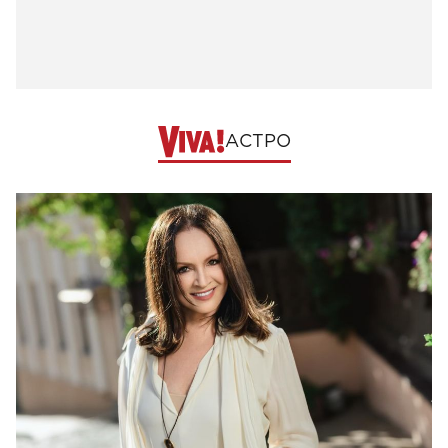
АСТРО