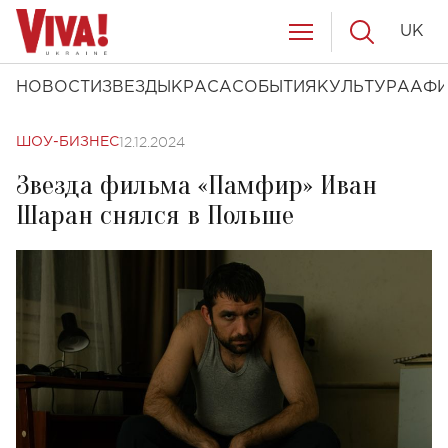
UK
НОВОСТИ
ЗВЕЗДЫ
КРАСА
СОБЫТИЯ
КУЛЬТУРА
АФ
12.12.2024
ШОУ-БИЗНЕС
Звезда фильма «Памфир» Иван
Шаран снялся в Польше