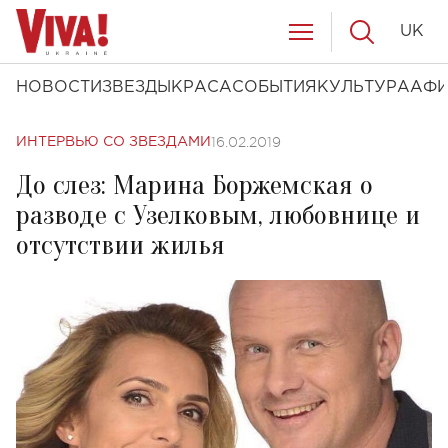
UK
НОВОСТИ
ЗВЕЗДЫ
КРАСА
СОБЫТИЯ
КУЛЬТУРА
АФ
16.02.2019
ИНТЕРВЬЮ СО ЗВЕЗДАМИ
До слез: Марина Боржемская о
разводе с Узелковым, любовнице и
отсутствии жилья