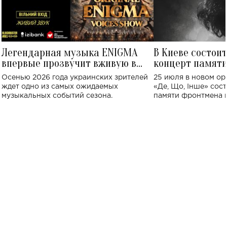
Легендарная музыка ENIGMA
В Киеве состои
впервые прозвучит вживую в
концерт памят
Украине: где состоится концерт
Клименко: более
Осенью 2026 года украинских зрителей
25 июля в новом op
исполнят песн
ждет одно из самых ожидаемых
«Де, Що, Інше» сос
музыкальных событий сезона.
памяти фронтмена
Михаила Клименко. 
особенный музыкал
посвященный артист
стало символом ис
настоящей любви.