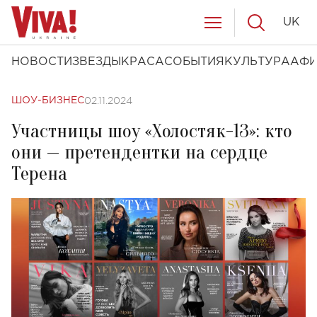
UK
НОВОСТИ
ЗВЕЗДЫ
КРАСА
СОБЫТИЯ
КУЛЬТУРА
АФ
02.11.2024
ШОУ-БИЗНЕС
Участницы шоу «Холостяк-13»: кто
они — претендентки на сердце
Терена