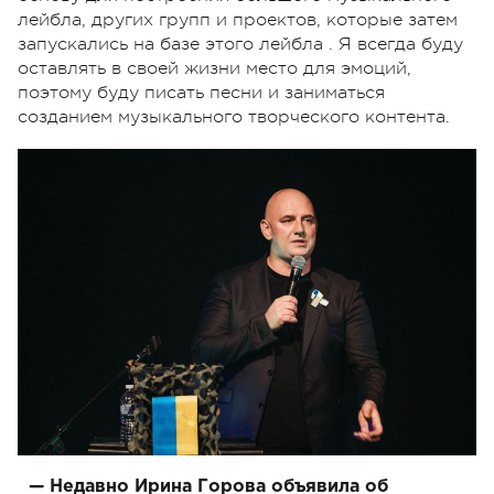
лейбла, других групп и проектов, которые затем
запускались на базе этого лейбла . Я всегда буду
оставлять в своей жизни место для эмоций,
поэтому буду писать песни и заниматься
созданием музыкального творческого контента.
— Недавно Ирина Горова объявила об