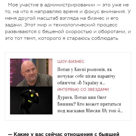
Мое участие в администрировании — это уже не
то, на что я направляю время и фокус внимания. У
меня другой масштаб взгляда на бизнес и его
задачи. Этот мир и технологический процесс
развиваются с бешеной скоростью и оборотами, и
это тот темп, которого я стараюсь соблюдать.
ШОУ-БИЗНЕС
Потап у Києві розповів, як
почуває себе після паралічу
обличчя: «В Україну я
повернувся вже давно»
ИНТЕРВЬЮ СО ЗВЕЗДАМИ
Дурнев, Потап или Олег
Винник? Кто может прятаться
под масками Мюсли UA: топ-5
догадок
— Какие у вас сейчас отношения с бывшей