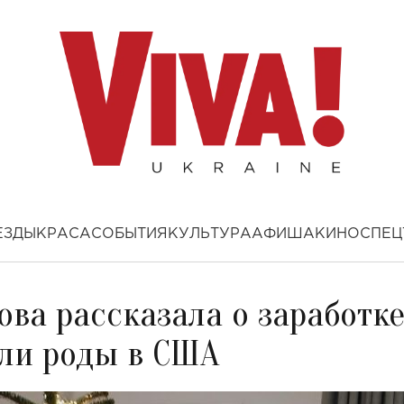
ЕЗДЫ
КРАСА
СОБЫТИЯ
КУЛЬТУРА
АФИША
КИНО
СПЕЦ
ва рассказала о заработк
или роды в США