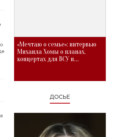
е
«Мечтаю о семье»: интервью
но
Михаила Хомы о планах,
де
концертах для ВСУ и
изменениях во время войны
ДОСЬЕ
 а