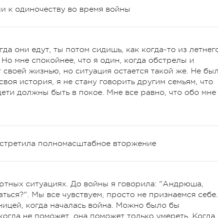
и к одиночеству во время войны
да они едут, ты потом сидишь, как когда-то из летнег
 Но мне спокойнее, что я один, когда обстрелы и
т своей жизнью, но ситуация остается такой же. Не бы
своя история, я не стану говорить другим семьям, что
дети должны быть в покое. Мне все равно, что обо мне
 встретила полномасштабное вторжение
ртных ситуациях. До войны я говорила: "Андрюша,
ться?". Мы все чувствуем, просто не признаемся себе.
ицей, когда началась война. Можно было бы
икогда не поможет, она поможет только умереть. Когда