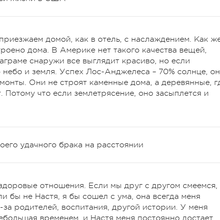
приезжаем домой, как в отель, с наслаждением. Как ж
строено дома. В Америке нет такого качества вещей,
таграме снаружи все выглядит красиво, но если
 небо и земля. Успех Лос-Анджелеса – 70% солнце, о
монты. Они не строят каменные дома, а деревянные, г
 Потому что если землетрясение, оно засыплется и
оего удачного брака на расстоянии
здоровые отношения. Если мы друг с другом смеемся,
и бы не Настя, я бы сошел с ума, она всегда меня
-за родителей, воспитания, другой истории. У меня
ебольшая временем, и Настя меня постоянно достает,