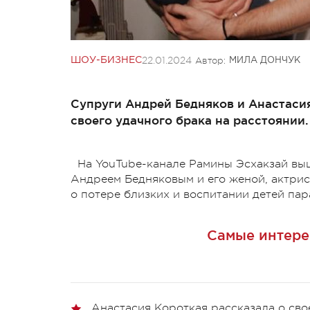
22.01.2024
Автор:
ШОУ-БИЗНЕС
МИЛА ДОНЧУК
Супруги Андрей Бедняков и Анастаси
своего удачного брака на расстоянии.
На YouTube-канале Рамины Эсхакзай вы
Андреем Бедняковым и его женой, актрис
о потере близких и воспитании детей пар
Самые интере
Анастасия Короткая рассказала о св