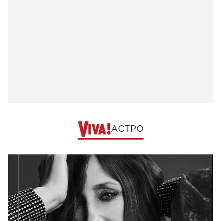
АСТРО