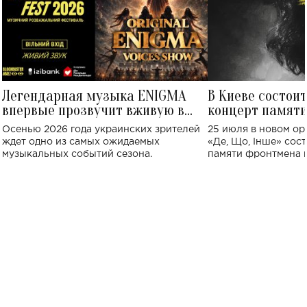
Легендарная музыка ENIGMA
В Киеве состои
впервые прозвучит вживую в
концерт памят
Украине: где состоится концерт
Клименко: более
Осенью 2026 года украинских зрителей
25 июля в новом op
исполнят песн
ждет одно из самых ожидаемых
«Де, Що, Інше» сос
музыкальных событий сезона.
памяти фронтмена
Михаила Клименко. 
особенный музыкал
посвященный артист
стало символом ис
настоящей любви.