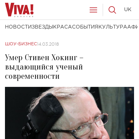
UK
НОВОСТИ
ЗВЕЗДЫ
КРАСА
СОБЫТИЯ
КУЛЬТУРА
АФ
14.03.2018
ШОУ-БИЗНЕС
Умер Стивен Хокинг –
выдающийся ученый
современности