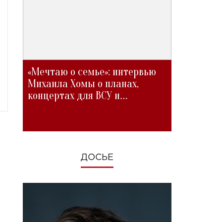
«Мечтаю о семье»: интервью
Михаила Хомы о планах,
концертах для ВСУ и
изменениях во время войны
ДОСЬЕ