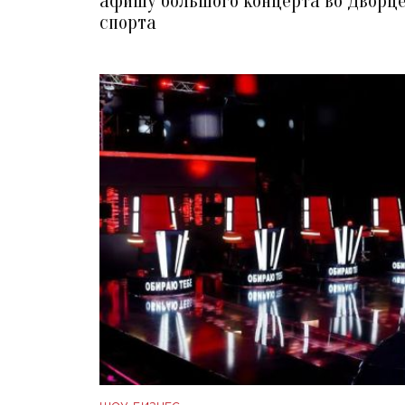
афишу большого концерта во Дворц
спорта