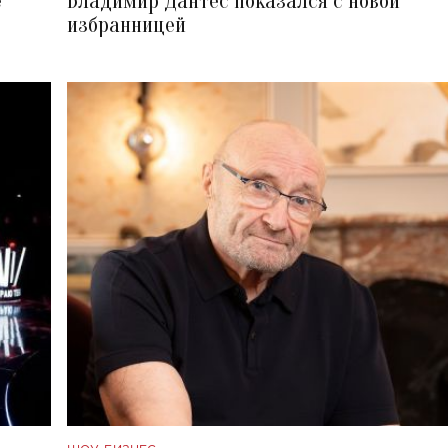
е
Владимир Дантес показался с новой
избранницей