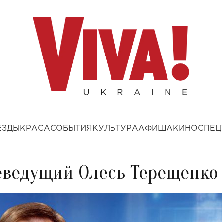
ЕЗДЫ
КРАСА
СОБЫТИЯ
КУЛЬТУРА
АФИША
КИНО
СПЕЦ
еведущий Олесь Терещенко