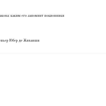
акова: каким его запомнят поклонники
дельер Юбер де Живанши