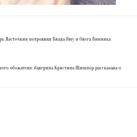
орь Ласточкин потроллил Влада Яму и Олега Винника
ного обожателя: балерина Кристина Шишпор рассказала о