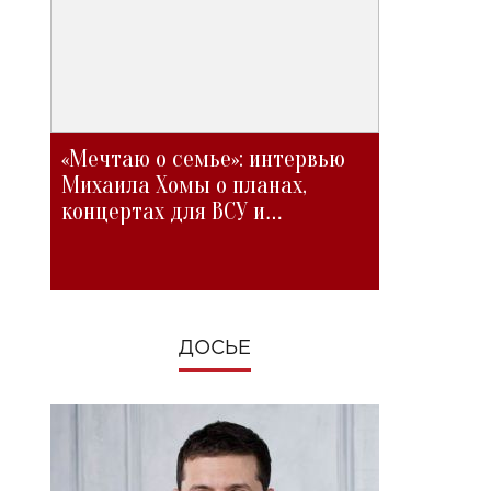
«Мечтаю о семье»: интервью
Михаила Хомы о планах,
концертах для ВСУ и
изменениях во время войны
ДОСЬЕ