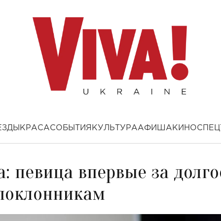
ЕЗДЫ
КРАСА
СОБЫТИЯ
КУЛЬТУРА
АФИША
КИНО
СПЕЦ
а: певица впервые за долго
 поклонникам