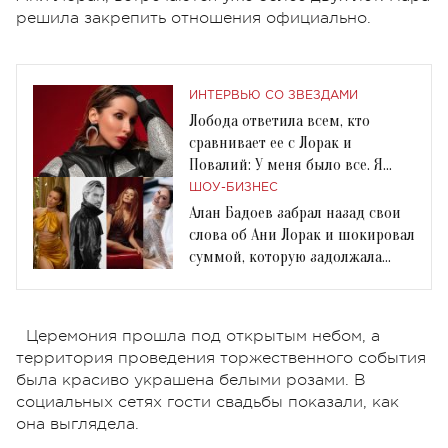
решила закрепить отношения официально.
ИНТЕРВЬЮ СО ЗВЕЗДАМИ
Лобода ответила всем, кто
сравнивает ее с Лорак и
Повалий: У меня было все. Я
была артистом номер 1
ШОУ-БИЗНЕС
Алан Бадоев забрал назад свои
слова об Ани Лорак и шокировал
суммой, которую задолжала
Анна Асти
Церемония прошла под открытым небом, а
территория проведения торжественного события
была красиво украшена белыми розами. В
социальных сетях гости свадьбы показали, как
она выглядела.