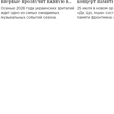
впервые прозвучит вживую в
концерт памят
Украине: где состоится концерт
Клименко: более
Осенью 2026 года украинских зрителей
25 июля в новом op
исполнят песн
ждет одно из самых ожидаемых
«Де, Що, Інше» сос
музыкальных событий сезона.
памяти фронтмена
Михаила Клименко. 
особенный музыкал
посвященный артист
стало символом ис
настоящей любви.