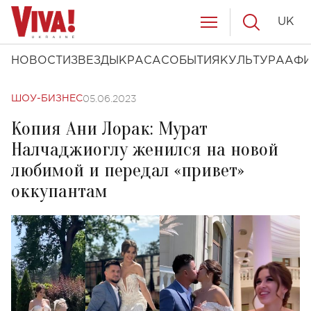
UK
НОВОСТИ
ЗВЕЗДЫ
КРАСА
СОБЫТИЯ
КУЛЬТУРА
АФ
05.06.2023
ШОУ-БИЗНЕС
Копия Ани Лорак: Мурат
Налчаджиоглу женился на новой
любимой и передал «привет»
оккупантам