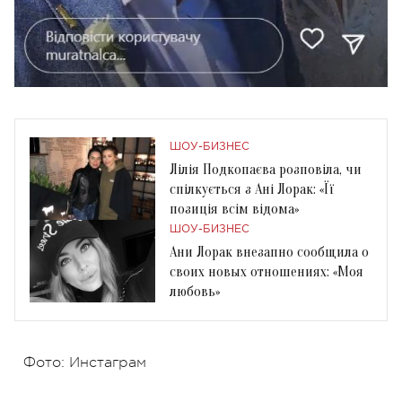
ШОУ-БИЗНЕС
Лілія Подкопаєва розповіла, чи
спілкується з Ані Лорак: «Її
позиція всім відома»
ШОУ-БИЗНЕС
Ани Лорак внезапно сообщила о
своих новых отношениях: «Моя
любовь»
Фото: Инстаграм