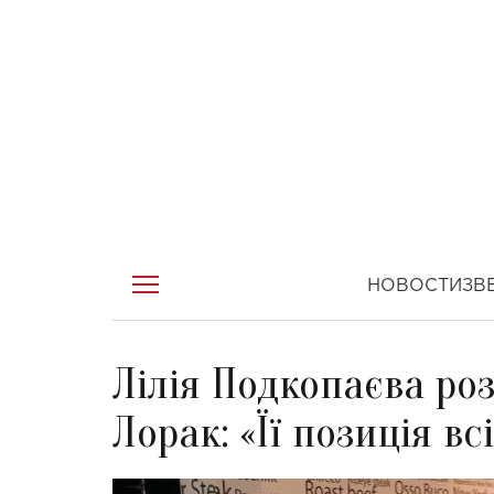
НОВОСТИ
ЗВ
Лілія Подкопаєва роз
Лорак: «Її позиція вс