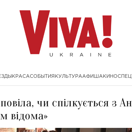
ЕЗДЫ
КРАСА
СОБЫТИЯ
КУЛЬТУРА
АФИША
КИНО
СПЕЦ
повіла, чи спілкується з Ан
ім відома»