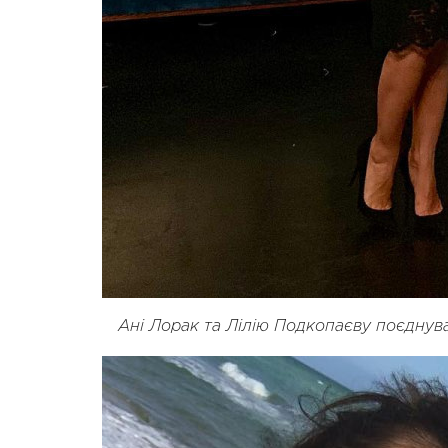
Ані Лорак та Лілію Подкопаєву поєднув