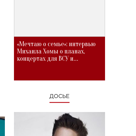
«Мечтаю о семье»: интервью
Михаила Хомы о планах,
концертах для ВСУ и
изменениях во время войны
ДОСЬЕ