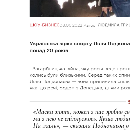
08.06.2022
Автор:
ШОУ-БИЗНЕС
ЛЮДМИЛА ГРИ
Українська зірка спорту Лілія Подкоп
понад 20 років.
Загарбницька війна, яку росія веде прот
колись були близькими. Серед таких опини
Лілія Подкопаєва — вона припинила спілку
яка, до речі, родом з Донецька, днями роз
«Маски зняті, кожен з нас зробив сві
ми з нею не спілкуємось. Якщо люд
На жаль», — сказала Подкопаєва в