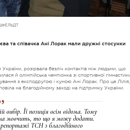
ЦФЕЛЬДТ
аєва та співачка Ані Лорак мали дружні стосунки
и України, розірвала безліч контактів між людьми, що
лася й олімпійська чемпіонка зі спортивної гімнастик
вання з експодругою і кумою Ані Лорак. Про це Лілія,
повіла на благодійному заході на підтримку України.
й вибір. Її позиція всім відома. Тому
ина мовчить, то що я можу додати.
 репортажі ТСН з благодійного