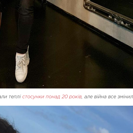
али теплі
стосунки понад 20 років
, але війна все зміни