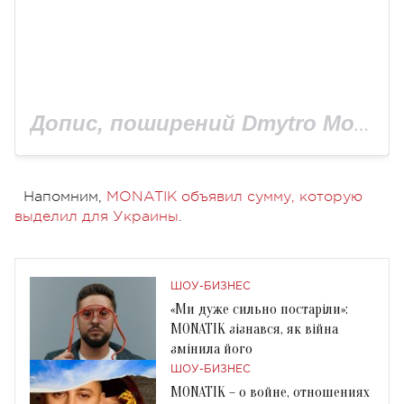
Допис, поширений Dmytro Monatik (@monatik_official)
Напомним,
MONATIK объявил сумму, которую
выделил для Украины
.
ШОУ-БИЗНЕС
«Ми дуже сильно постаріли»:
MONATIK зізнався, як війна
змінила його
ШОУ-БИЗНЕС
MONATIK – о войне, отношениях