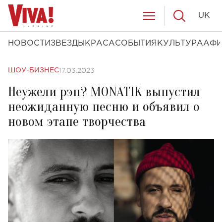
UK
НОВОСТИ
ЗВЕЗДЫ
КРАСА
СОБЫТИЯ
КУЛЬТУРА
АФ
17.03.2023
ШОУ-БИЗНЕС
Неужели рэп? MONATIK выпустил
неожиданную песню и объявил о
новом этапе творчества