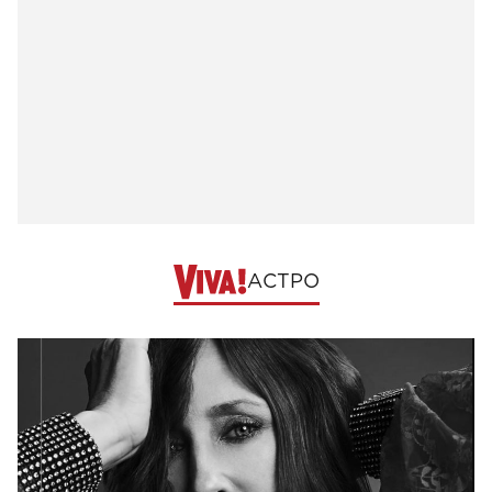
АСТРО