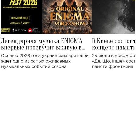
Легендарная музыка ENIGMA
В Киеве состои
впервые прозвучит вживую в
концерт памят
Украине: где состоится концерт
Клименко: более
Осенью 2026 года украинских зрителей
25 июля в новом op
исполнят песн
ждет одно из самых ожидаемых
«Де, Що, Інше» сос
музыкальных событий сезона.
памяти фронтмена
Михаила Клименко. 
особенный музыкал
посвященный артист
стало символом ис
настоящей любви.