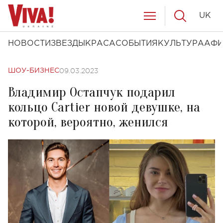
UK
НОВОСТИ
ЗВЕЗДЫ
КРАСА
СОБЫТИЯ
КУЛЬТУРА
АФ
09.03.2023
ШОУ-БИЗНЕС
Владимир Остапчук подарил
кольцо Cartier новой девушке, на
которой, вероятно, женился