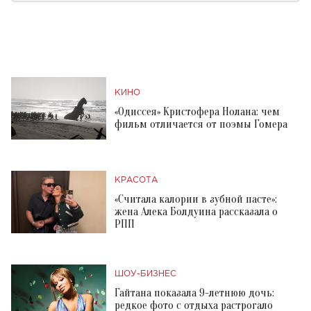
КИНО
«Одиссея» Кристофера Нолана: чем
фильм отличается от поэмы Гомера
КРАСОТА
«Считала калории в зубной пасте»:
жена Алека Болдуина рассказала о
РПП
ШОУ-БИЗНЕС
Гайтана показала 9-летнюю дочь:
редкое фото с отдыха растрогало