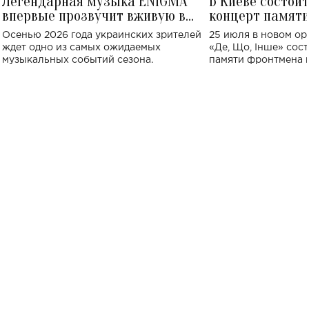
Легендарная музыка ENIGMA
В Киеве состои
впервые прозвучит вживую в
концерт памят
Украине: где состоится концерт
Клименко: более
Осенью 2026 года украинских зрителей
25 июля в новом op
исполнят песн
ждет одно из самых ожидаемых
«Де, Що, Інше» сос
музыкальных событий сезона.
памяти фронтмена
Михаила Клименко. 
особенный музыкал
посвященный артист
стало символом ис
настоящей любви.