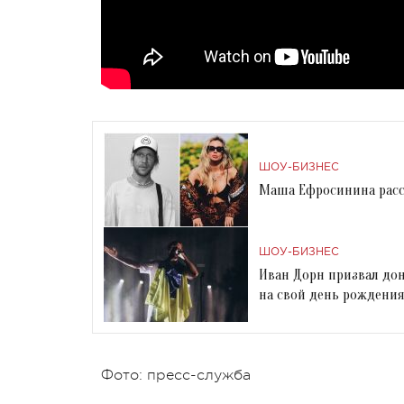
ШОУ-БИЗНЕС
Маша Ефросинина расск
ШОУ-БИЗНЕС
Иван Дорн призвал дон
на свой день рождени
Фото: пресс-служба