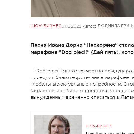
01.12.2022
Автор:
ШОУ-БИЗНЕС
ЛЮДМИЛА ГРИЦ
Песня Ивана Дорна "Нескорена" стал
марафона "Dod pieci!" (Дай пять), кот
"Dod pieci!" является частью междунаро
проводит благотворительные марафоны в
глобальные актуальные потребности. Это
Украиной и собирает средства в поддерж
вынужденных временно спасаться в Латв
ШОУ-БИЗНЕС
Іван Дорн розповів, ку