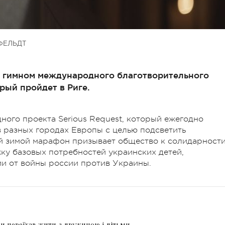
ФЕЛЬДТ
а гимном международного благотворительного
орый пройдет в Риге.
дного проекта Serious Request, который ежегодно
 разных городах Европы с целью подсветить
й зимой марафон призывает общество к солидарности
ку базовых потребностей украинских детей,
ии от войны россии против Украины.
ди переїхав жити з дружиною і дітьми