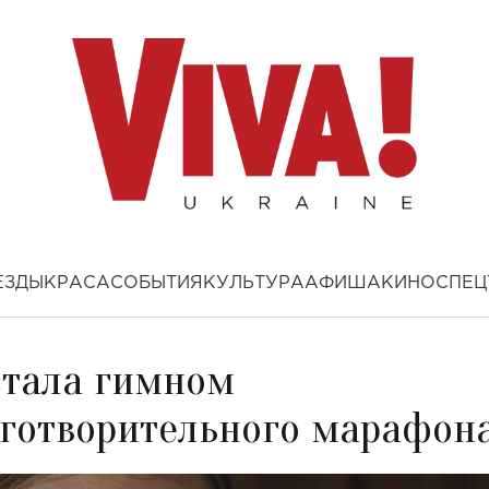
ЕЗДЫ
КРАСА
СОБЫТИЯ
КУЛЬТУРА
АФИША
КИНО
СПЕЦ
стала гимном
готворительного марафон