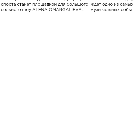
спорта
спорта станет площадкой для большого
ждет одно из самы
сольного шоу ALENA OMARGALIEVA.
музыкальных событ
Концерт получил символичное название
«Не пьяная — влюбленная».