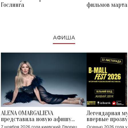
Гослинга
фильмов марта 
посмотреть в к
АФИША
ALENA OMARGALIEVA
Легендарная м
представила новую афишу
впервые прозву
большого концерта во Дворце
Украине: где со
7 ноября 2026 года киевский Дворец
Осенью 2026 года у