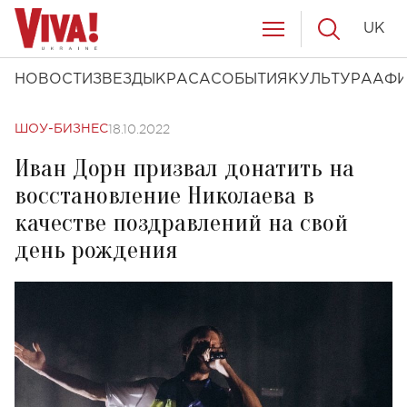
UK
НОВОСТИ
ЗВЕЗДЫ
КРАСА
СОБЫТИЯ
КУЛЬТУРА
АФ
18.10.2022
ШОУ-БИЗНЕС
Иван Дорн призвал донатить на
восстановление Николаева в
качестве поздравлений на свой
день рождения