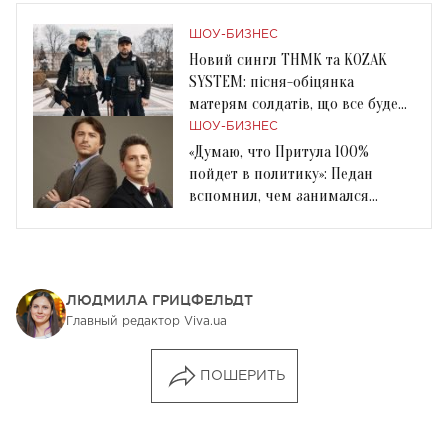
ШОУ-БИЗНЕС
Новий сингл ТНМК та KOZAK
SYSTEM: пісня-обіцянка
матерям солдатів, що все буде
добре
ШОУ-БИЗНЕС
«Думаю, что Притула 100%
пойдет в политику»: Педан
вспомнил, чем занимался
Притула в 2014 году
ЛЮДМИЛА ГРИЦФЕЛЬДТ
Главный редактор Viva.ua
ПОШЕРИТЬ