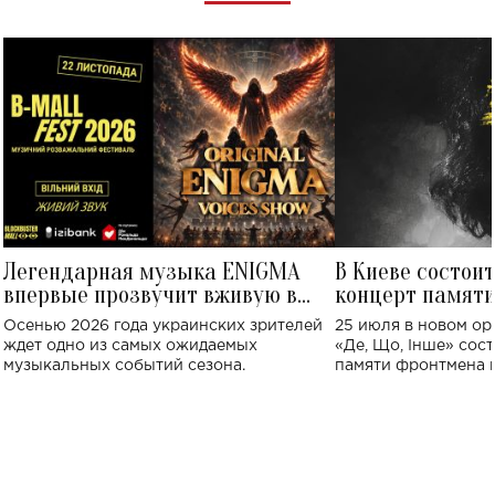
Легендарная музыка ENIGMA
В Киеве состои
впервые прозвучит вживую в
концерт памят
Украине: где состоится концерт
Клименко: более
Осенью 2026 года украинских зрителей
25 июля в новом op
исполнят песн
ждет одно из самых ожидаемых
«Де, Що, Інше» сос
музыкальных событий сезона.
памяти фронтмена
Михаила Клименко. 
особенный музыкал
посвященный артист
стало символом ис
настоящей любви.