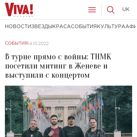
UK
НОВОСТИ
ЗВЕЗДЫ
КРАСА
СОБЫТИЯ
КУЛЬТУРА
АФ
14.10.2022
СОБЫТИЯ
В турне прямо с войны: ТНМК
посетили митинг в Женеве и
выступили с концертом