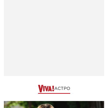
АСТРО