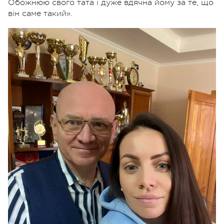
Обожнюю свого тата і дуже вдячна йому за те, що
він саме такий».