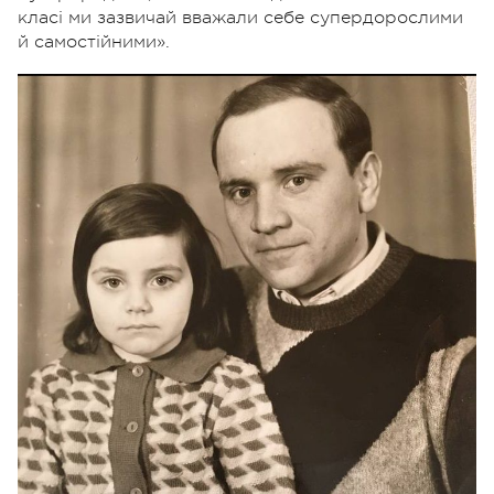
класі ми зазвичай вважали себе супердорослими
й самостійними».