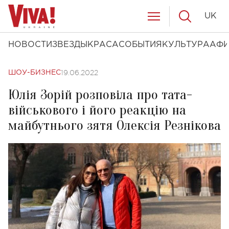
UK
НОВОСТИ
ЗВЕЗДЫ
КРАСА
СОБЫТИЯ
КУЛЬТУРА
АФ
19.06.2022
ШОУ-БИЗНЕС
Юлія Зорій розповіла про тата-
військового і його реакцію на
майбутнього зятя Олексія Резнікова