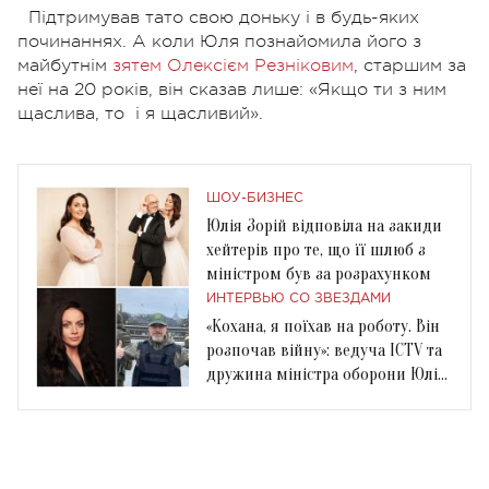
Підтримував тато свою доньку і в будь-яких
починаннях. А коли Юля познайомила його з
майбутнім
зятем Олексієм Резніковим
, старшим за
неї на 20 років, він сказав лише: «Якщо ти з ним
щаслива, то
і я щасливий».
ШОУ-БИЗНЕС
Юлія Зорій відповіла на закиди
хейтерів про те, що її шлюб з
міністром був за розрахунком
ИНТЕРВЬЮ СО ЗВЕЗДАМИ
«Кохана, я поїхав на роботу. Він
розпочав війну»: ведуча ICTV та
дружина міністра оборони Юлія
Зорій