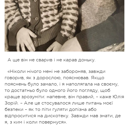
А ще він не сварив і не карав доньку.
«Ніколи нічого мені не забороняв, завжди
говорив, як з дорослою, пояснював. Якщо
пояснень було замало, і я наполягала на своєму,
то достатньо було одного його погляду, щоб
краще зрозуміти: напевне, він правий, – каже Юлія
Зорій. – Але це стосувалося лише питань моєї
безпеки – як то піти гуляти допізна або
відпроситися на дискотеку. Завжди мав знати, де
я, з ким і коли повернуся».