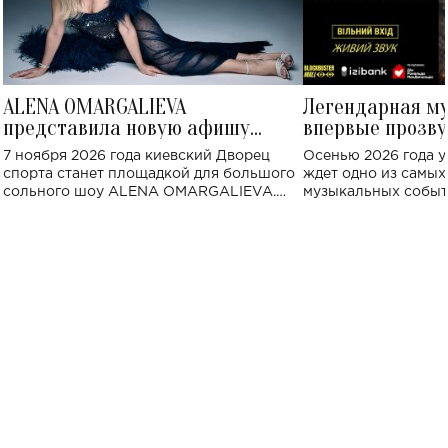
ALENA OMARGALIEVA
Легендарная м
представила новую афишу
впервые прозву
большого концерта во Дворце
Украине: где со
7 ноября 2026 года киевский Дворец
Осенью 2026 года у
спорта
спорта станет площадкой для большого
ждет одно из самы
сольного шоу ALENA OMARGALIEVA.
музыкальных событ
Концерт получил символичное название
«Не пьяная — влюбленная».