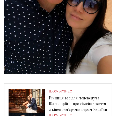
ШОУ-БИЗНЕС
Річниця весілля: телеведуча
Юлія Зорій — про сімейне життя
з віцепрем’єр-міністром України
ШОУ-БИЗНЕС