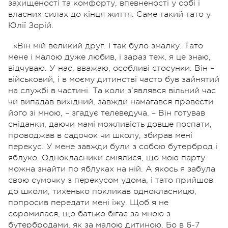
захищеності та комфорту, впевненості у собі і
власних силах до кінця життя. Саме такий тато у
Юлії Зорій.
«Він мій великий друг. І так було змалку. Тато
мене і малою дуже любив, і зараз теж, я це знаю,
відчуваю. У нас, вважаю, особливі стосунки. Він –
військовий, і в моєму дитинстві часто був зайнятий
на службі в частині. Та коли з’являвся вільний час
чи випадав вихідний, завжди намагався провести
його зі мною, – згадує телеведуча. – Він готував
сніданки, даючи мамі можливість довше поспати,
проводжав в садочок чи школу, збирав мені
перекус. У мене завжди були з собою бутерброд і
яблуко. Однокласники сміялися, що мою парту
можна знайти по яблуках на ній. А якось я забула
свою сумочку з перекусом удома, і тато прийшов
до школи, тихенько покликав однокласницю,
попросив передати мені їжу. Щоб я не
соромилася, що батько бігає за мною з
бутербродами, як за малою дитиною. Бо в 6-7