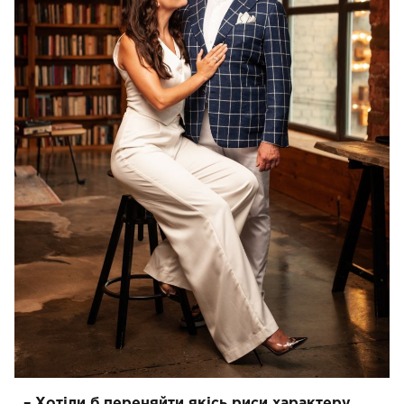
– Хотіли б переняйти якісь риси характеру