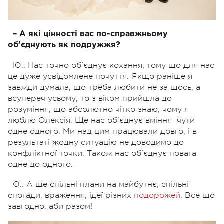
– А які цінності вас по-справжньому
об’єднують як подружжя?
Ю.: Нас точно об'єднує кохання, тому що для нас
це дуже усвідомлене почуття. Якщо раніше я
завжди думала, що треба любити не за щось, а
всупереч усьому, то з віком прийшла до
розуміння, що абсолютно чітко знаю, чому я
люблю Олексія. Ще нас об’єднує вміння чути
одне одного. Ми над цим працювали довго, і в
результаті жодну ситуацію не доводимо до
конфліктної точки. Також нас об'єднує повага
одне до одного.
О.: А ще спільні плани на майбутнє, спільні
спогади, враження, ідеї різних
подорожей
. Все що
завгодно, аби разом!