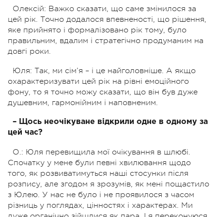
Олексій: Важко сказати, що саме змінилося за
цей рік. Точно додалося впевненості, що рішення,
яке прийнято і формалізовано рік тому, було
правильним, вдалим і стратегічно продуманим на
довгі роки.
Юля: Так, ми сім’я – і це найголовніше. А якщо
охарактеризувати цей рік на рівні емоційного
фону, то я точно можу сказати, що він був дуже
душевним, гармонійним і наповненим.
– Щось неочікуване відкрили одне в одному за
цей час?
О.: Юля перевищила мої очікування в шлюбі.
Спочатку у мене були певні хвилювання щодо
того, як розвиватимуться наші стосунки після
розпису, але згодом я зрозумів, як мені пощастило
з Юлею. У нас не було і не проявилося з часом
різниць у поглядах, цінностях і характерах. Ми
дуже органічно зійшлися як пара. І я переконуюся