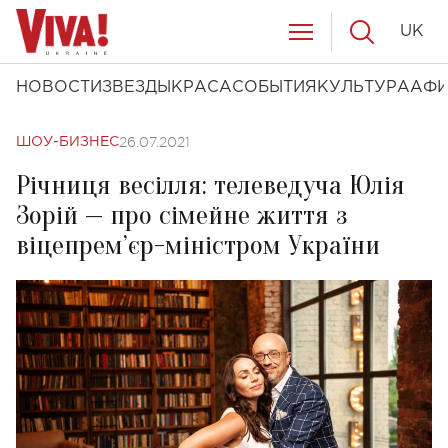
UK
НОВОСТИ
ЗВЕЗДЫ
КРАСА
СОБЫТИЯ
КУЛЬТУРА
АФ
26.07.2021
ШОУ-БИЗНЕС
Річниця весілля: телеведуча Юлія
Зорій — про сімейне життя з
віцепрем’єр-міністром України