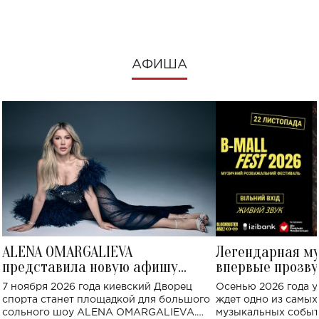
АФИША
ALENA OMARGALIEVA
Легендарная м
представила новую афишу
впервые прозву
большого концерта во Дворце
Украине: где со
7 ноября 2026 года киевский Дворец
Осенью 2026 года у
спорта
спорта станет площадкой для большого
ждет одно из самы
сольного шоу ALENA OMARGALIEVA.
музыкальных событ