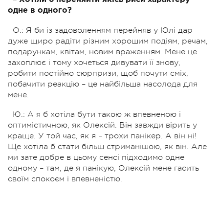
одне в одного?
О.: Я би із задоволенням перейняв у Юлі дар
дуже щиро радіти різним хорошим подіям, речам,
подарункам, квітам, новим враженням. Мене це
захоплює і тому хочеться дивувати її знову,
робити постійно сюрпризи, щоб почути сміх,
побачити реакцію – це найбільша насолода для
мене.
Ю.: А я б хотіла бути такою ж впевненою і
оптимістичною, як Олексій. Він завжди вірить у
краще. У той час, як я – трохи панікер. А він ні!
Ще хотіла б стати більш стриманішою, як він. Але
ми зате добре в цьому сенсі підходимо одне
одному – там, де я панікую, Олексій мене гасить
своїм спокоєм і впевненістю.