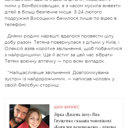
ними у бомбосховищах, а з часом мусила вивезти
дітей в більш безпечне місце. З 24 лютого
подружжя Висоцьких бачилося лише по відео в
телефоні.
Днями родині нарешті вдалося провести цілу
добу разом. Тетяна повернулася з дітьми у Київ, і
Олексій взяв коротке звільнення, щоб побачитися
з найріднішими. Ще й встиг за цей час зібрати
Тетяні воєнну аптечку — про всяк випадок.
“Найщасливіше звільнення. Довгоочікувана
зустріч із найдорожчими», — написав чоловік у
своїй Фейсбук-сторінці.
ШОУ-БИЗНЕС
Зірка «Дизель шоу» Яна
Глущенко сказала чоловікові:
«Коли ми переможемо – підемо