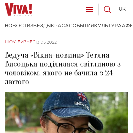
UK
НОВОСТИ
ЗВЕЗДЫ
КРАСА
СОБЫТИЯ
КУЛЬТУРА
АФ
13.05.2022
ШОУ-БИЗНЕС
Ведуча «Вікна-новини» Тетяна
Висоцька поділилася світлиною з
чоловіком, якого не бачила з 24
лютого