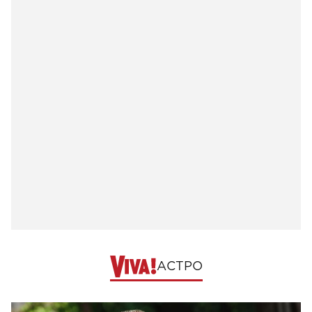
АСТРО