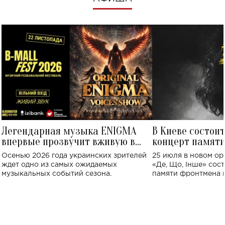
Легендарная музыка ENIGMA
В Киеве состои
впервые прозвучит вживую в
концерт памят
Украине: где состоится концерт
Клименко: более
Осенью 2026 года украинских зрителей
25 июля в новом op
исполнят песн
ждет одно из самых ожидаемых
«Де, Що, Інше» сос
музыкальных событий сезона.
памяти фронтмена
Михаила Клименко. 
особенный музыкал
посвященный артист
стало символом ис
настоящей любви.