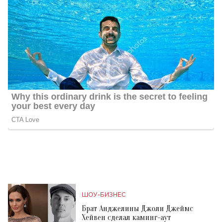
ШОУ-БИЗНЕС
Брат Анджелины Джоли Джеймс
Хейвен сделал каминг-аут