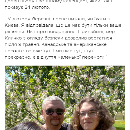
домашньому настінному календарі, який так і
показує 24 лютого.
У лютому-березні в мене питали, чи їхати з
Києва. Я відповідала, що це має бути тільки ваше
рішення. Як і про повернення. Принаймні, мер
Кличко з огляду безпеки дозволив вертатися
після 9 травня. Канадське та американське
посольства вже тут. І ми вже тут, і тут —
прекрасно, є відчуття маленької перемоги!”