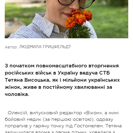
Автор:
ЛЮДМИЛА ГРИЦФЕЛЬДТ
З початком повномасштабного вторгнення
російських військ в Україну ведуча СТБ
Тетяна Висоцька, як і мільйони українських
жінок, живе в постійному хвилюванні за
чоловіка.
Олексій, випусковий редактор «Вікон», а нині
бойовий медик (за першою освітою), одразу
потрапив у гарячу точку під Гостомелем. Тетяна
залишилася вдома з двома дітьми, ховалася з