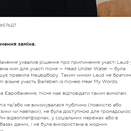
ФЕЛЬДТ
ачення заміна.
бачення ухвалив рішення про припинення участі Laud 
лена ним для участі пісня — Head Under Water — була
шує правила Нацвідбору. Таким чином Laud не братим
алі візьме участь Barleben із піснею Hear My Words.
на Євробачення, пісня має відповідати таким вимогам:
із та/або не виконувалася публічно (повністю або
узики чи навпаки), не була доступною для громадськост
йн-відеоплатформах, у соціальних мережах або в
 базах даних, і не була використана в жодних
».