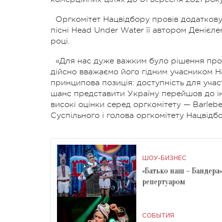
Оргкомітет Нацвідбору провів додатков
пісні Head Under Water її автором Денієл
році.
«Для нас дуже важким було рішення про
дійсно вважаємо його гідним учасником Н
принципова позиція: доступність для участ
шанс представити Україну перейшов до і
високі оцінки серед оргкомітету — Barleb
Суспільного і голова оргкомітету Нацвідб
ШОУ-БИЗНЕС
«Батько наш – Бандера
репертуаром
СОБЫТИЯ