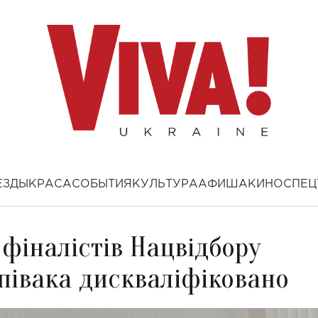
ЕЗДЫ
КРАСА
СОБЫТИЯ
КУЛЬТУРА
АФИША
КИНО
СПЕЦ
 фіналістів Нацвідбору
півака дискваліфіковано