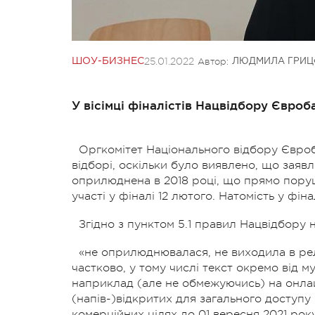
25.01.2022
Автор:
ШОУ-БИЗНЕС
ЛЮДМИЛА ГРИЦ
У вісімці фіналістів Нацвідбору Євроб
Оргкомітет Національного відбору Євро
відборі, оскільки було виявлено, що заяв
оприлюднена в 2018 році, що прямо пору
участі у фіналі 12 лютого. Натомість у фін
Згідно з пунктом 5.1 правил Нацвідбору 
«не оприлюднювалася, не виходила в рел
частково, у тому числі текст окремо від м
наприклад (але не обмежуючись) на онла
(напів-)відкритих для загального доступу
комерційних цілях до 01 вересня 2021 року