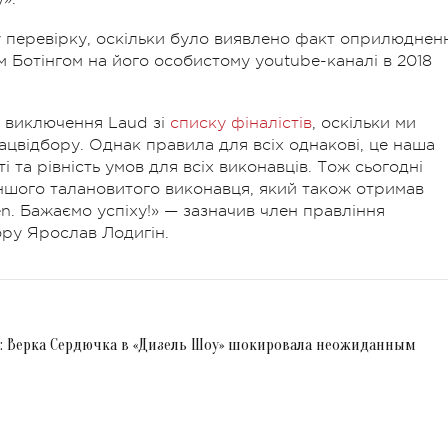
у перевірку, оскільки було виявлено факт оприлюднен
ем Ботінгом на його особистому youtube-каналі в 2018
 виключення Laud зі
списку фіналістів
, оскільки ми
ацвідбору. Однак правила для всіх однакові, це наша
і та рівність умов для всіх виконавців. Тож сьогодні
ншого талановитого виконавця, який також отримав
en. Бажаємо успіху!» — зазначив член правління
ору Ярослав Лодигін.
»: Верка Сердючка в «Дизель Шоу» шокировала неожиданным