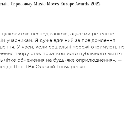
емію Євросоюзу Music Moves Europe Awards 2022
о цілковитою несподіванкою, адже ми ретельно
сім учасникам. Я дуже вдячний за повідомлення
шення. У часи, коли соціальні мережі отримують не
нення твору стає початком його публічного життя.
ь чітке обмеження на будь-яке оприлюднення», —
рендс Про ТВ» Олексій Гончаренко.