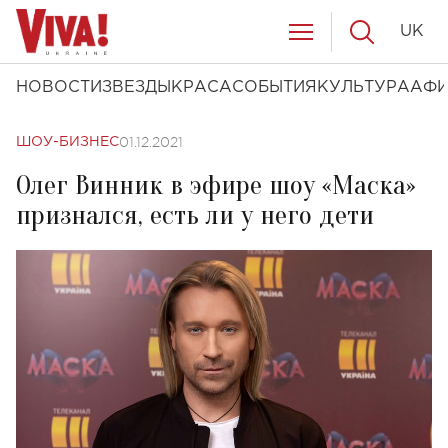
UK
НОВОСТИ
ЗВЕЗДЫ
КРАСА
СОБЫТИЯ
КУЛЬТУРА
АФ
01.12.2021
ШОУ-БИЗНЕС
Олег Винник в эфире шоу «Маска»
признался, есть ли у него дети