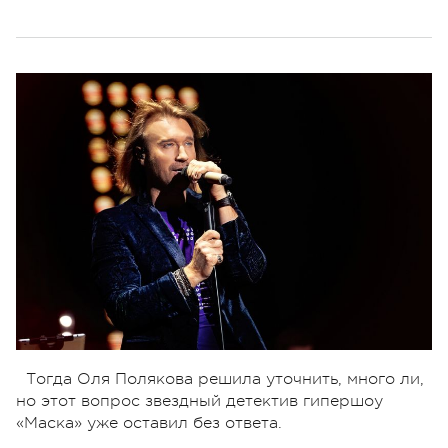
Тогда Оля Полякова решила уточнить, много ли,
но этот вопрос звездный детектив гипершоу
«Маска» уже оставил без ответа.