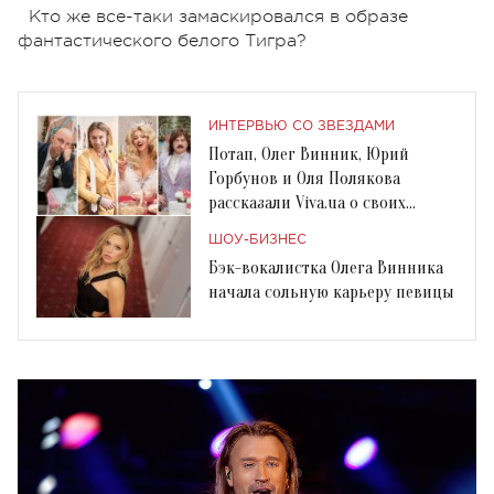
Кто же все-таки замаскировался в образе
фантастического белого Тигра?
ИНТЕРВЬЮ СО ЗВЕЗДАМИ
Потап, Олег Винник, Юрий
Горбунов и Оля Полякова
рассказали Viva.ua о своих
свадьбах
ШОУ-БИЗНЕС
Бэк-вокалистка Олега Винника
начала сольную карьеру певицы