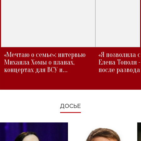
«Мечтаю о семье»: интервью
«Я позволила 
Михаила Хомы о планах,
Елена Тополя 
концертах для ВСУ и
после развода
изменениях во время войны
ДОСЬЕ