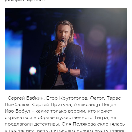
Сергей Бабкин, Егор Крутоголов, Фагот, Тарас
Цимбалюк, Сергей Притула, Александр Педан,
Иво Бобул – какие только версии, кто может
скрываться в образе мужественного Тигра, не
предлагали детективы. Оля Полякова склонялась
к последней, ведь для своего нового выступления