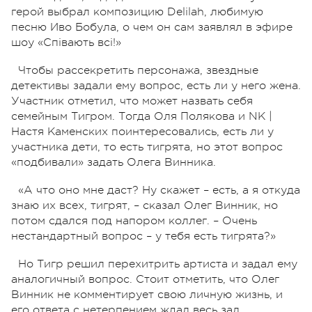
герой выбрал композицию Delilah, любимую
песню Иво Бобула, о чем он сам заявлял в эфире
шоу «Співають всі!»
Чтобы рассекретить персонажа, звездные
детективы задали ему вопрос, есть ли у него жена.
Участник отметил, что может назвать себя
семейным Тигром. Тогда Оля Полякова и NK |
Настя Каменских поинтересовались, есть ли у
участника дети, то есть тигрята, но этот вопрос
«подбивали» задать Олега Винника.
«А что оно мне даст? Ну скажет – есть, а я откуда
знаю их всех, тигрят, – сказал Олег Винник, но
потом сдался под напором коллег. – Очень
нестандартный вопрос – у тебя есть тигрята?»
Но Тигр решил перехитрить артиста и задал ему
аналогичный вопрос. Стоит отметить, что Олег
Винник не комментирует свою личную жизнь, и
его ответа с нетерпением ждал весь зал.