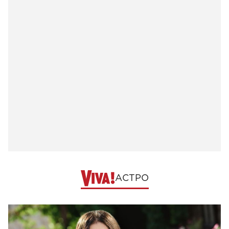
АСТРО