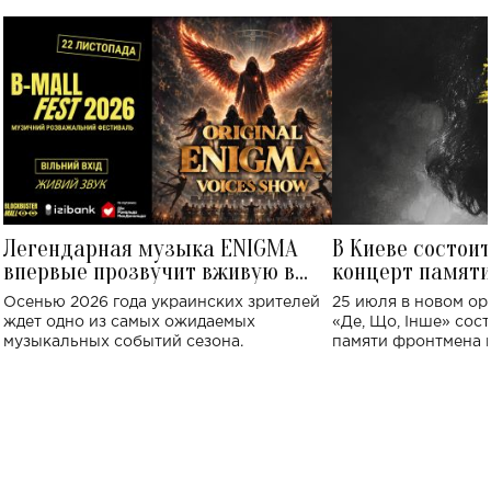
Легендарная музыка ENIGMA
В Киеве состои
впервые прозвучит вживую в
концерт памят
Украине: где состоится концерт
Клименко: более
Осенью 2026 года украинских зрителей
25 июля в новом op
исполнят песн
ждет одно из самых ожидаемых
«Де, Що, Інше» сос
музыкальных событий сезона.
памяти фронтмена
Михаила Клименко. 
особенный музыкал
посвященный артист
стало символом ис
настоящей любви.