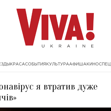
ЕЗДЫ
КРАСА
СОБЫТИЯ
КУЛЬТУРА
АФИША
КИНО
СПЕЦ
ронавірус я втратив дуже
ичів»