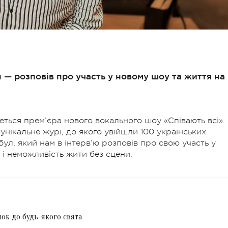
л — розповів про участь у новому шоу та життя на
деться прем’єра нового вокального шоу «Співають всі».
унікальне журі, до якого увійшли 100 українських
бул, який нам в інтерв’ю розповів про свою участь у
 і неможливість жити без сцени.
к до будь-якого свята