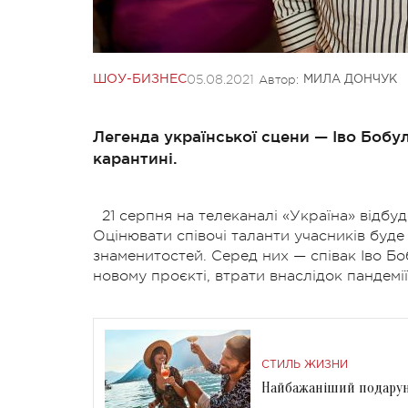
05.08.2021
Автор:
ШОУ-БИЗНЕС
МИЛА ДОНЧУК
Легенда української сцени — Іво Бобу
карантині.
21 серпня на телеканалі «Україна» відбу
Оцінювати співочі таланти учасників буде 
знаменитостей. Серед них — співак Іво Бо
новому проєкті, втрати внаслідок пандемії
СТИЛЬ ЖИЗНИ
Найбажаніший подаруно