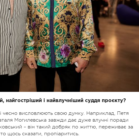
й, найгостріший і найвлучніший суддя проєкту?
і і чесно висловлюють свою думку. Наприклад, Петя
аталя Могилевська завжди дає дуже влучні поради
овський – він такий добряк по життю, переживає за
сто щось сказати, пропіаритись.