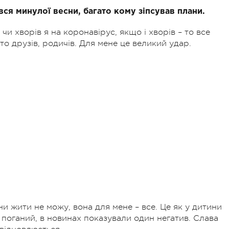
ся минулої весни, багато кому зіпсував плани.
 чи хворів я на коронавірус, якщо і хворів – то все
то друзів, родичів. Для мене це великий удар.
ни жити не можу, вона для мене – все. Це як у дитини
 поганий, в новинах показували один негатив. Слава