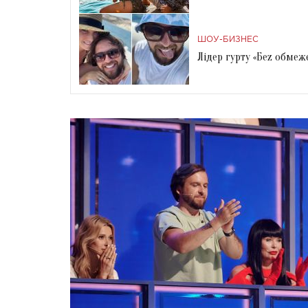
ШОУ-БИЗНЕС
Лідер гурту «Беz обмеж