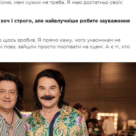
існю, мені чужих не треба. Я маю достатньо своїх
 хоч і строго, але найвлучніше робите зауваження
о щось зробив. Я прямо кажу, чого учасникам не
и повз, зайшли просто поспівати на сцені. А є ті, хто