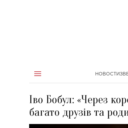
НОВОСТИ
ЗВ
Іво Бобул: «Через ко
багато друзів та род