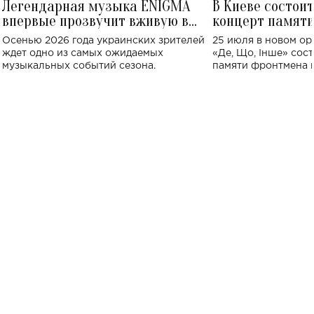
Легендарная музыка ENIGMA
В Киеве состои
впервые прозвучит вживую в
концерт памят
Украине: где состоится концерт
Клименко: более
Осенью 2026 года украинских зрителей
25 июля в новом op
исполнят песн
ждет одно из самых ожидаемых
«Де, Що, Інше» сос
музыкальных событий сезона.
памяти фронтмена
Михаила Клименко. 
особенный музыкал
посвященный артист
стало символом ис
настоящей любви.