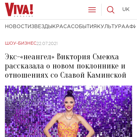
UK
НОВОСТИ
ЗВЕЗДЫ
КРАСА
СОБЫТИЯ
КУЛЬТУРА
АФ
22.07.2021
ШОУ-БИЗНЕС
Экс-«неангел» Виктория Смеюха
рассказала о новом поклоннике и
отношениях со Славой Каминской