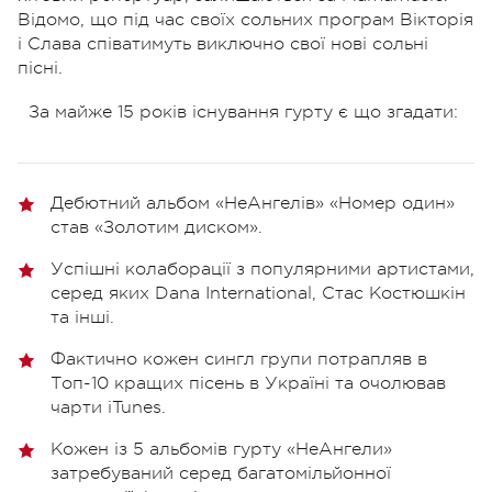
Відомо, що під час своїх сольних програм Вікторія
і Слава співатимуть виключно свої нові сольні
пісні.
За майже 15 років існування гурту є що згадати:
Дебютний альбом «НеАнгелів» «Номер один»
став «Золотим диском».
Успішні колаборації з популярними артистами,
серед яких Dana International, Стас Костюшкін
та інші.
Фактично кожен сингл групи потрапляв в
Топ-10 кращих пісень в Україні та очолював
чарти iTunes.
Кожен із 5 альбомів гурту «НеАнгели»
затребуваний серед багатомільйонної