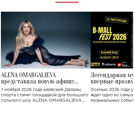
ALENA OMARGALIEVA
Легендарная м
представила новую афишу
впервые прозву
большого концерта во Дворце
Украине: где со
7 ноября 2026 года киевский Дворец
Осенью 2026 года у
спорта
спорта станет площадкой для большого
ждет одно из самы
сольного шоу ALENA OMARGALIEVA.
музыкальных событ
Концерт получил символичное название
«Не пьяная — влюбленная».