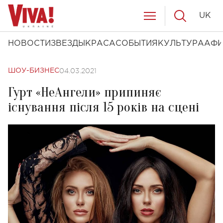
UK
НОВОСТИ
ЗВЕЗДЫ
КРАСА
СОБЫТИЯ
КУЛЬТУРА
АФ
04.03.2021
ШОУ-БИЗНЕС
Гурт «НеАнгели» припиняє
існування після 15 років на сцені