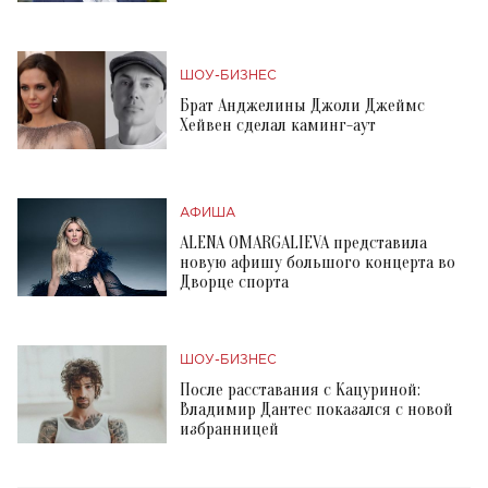
ШОУ-БИЗНЕС
Брат Анджелины Джоли Джеймс
Хейвен сделал каминг-аут
АФИША
ALENA OMARGALIEVA представила
новую афишу большого концерта во
Дворце спорта
ШОУ-БИЗНЕС
После расставания с Кацуриной:
Владимир Дантес показался с новой
избранницей