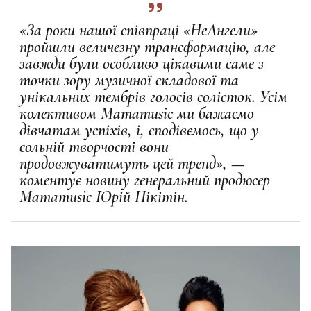
«За роки нашої співпраці «НеАнгели»
пройшли величезну трансформацію, але
завжди були особливо цікавими саме з
точки зору музичної складової та
унікальних тембрів голосів солісток. Усім
колективом Mamamusic ми бажаємо
дівчатам успіхів, і, сподівємось, що у
сольній творчості вони
продовжуватимуть цей тренд», —
коментує новину генеральний продюсер
Mamamusic Юрій Нікітін.