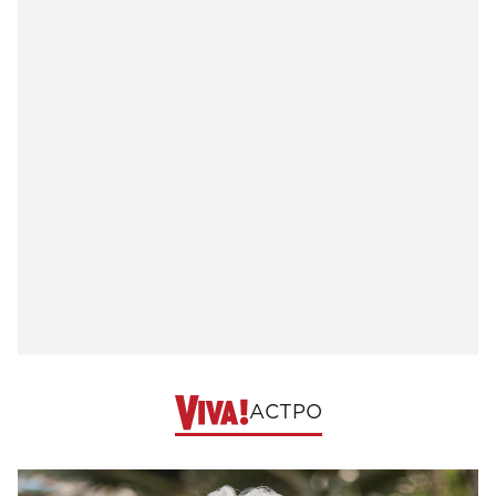
АСТРО