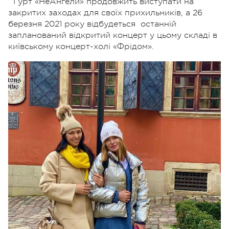
Гурт «НеАнгели» продовжить виступати на
закритих заходах для своїх прихильників, а 26
березня 2021 року відбудеться останній
запланований відкритий концерт у цьому складі в
київському концерт-холі «Фрідом».