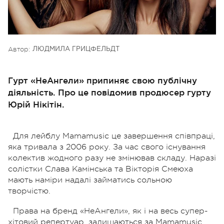
Автор:
ЛЮДМИЛА ГРИЦФЕЛЬДТ
Гурт «НеАнгели» припиняє свою публічну
діяльність. Про це повідомив продюсер гурту
Юрій Нікітін.
Для лейблу Mamamusic це завершення співпраці,
яка тривала з 2006 року. За час свого існування
колектив жодного разу не змінював складу. Наразі
солістки Слава Камінська та Вікторія Смеюха
мають наміри надалі займатись сольною
творчістю.
Права на бренд «НеАнгели», як і на весь супер-
хітовий репертуар, залишаються за Mamamusic.