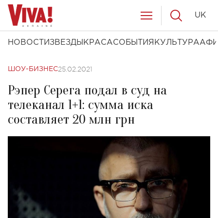
UK
НОВОСТИ
ЗВЕЗДЫ
КРАСА
СОБЫТИЯ
КУЛЬТУРА
АФ
25.02.2021
ШОУ-БИЗНЕС
Рэпер Серега подал в суд на
телеканал 1+1: сумма иска
составляет 20 млн грн