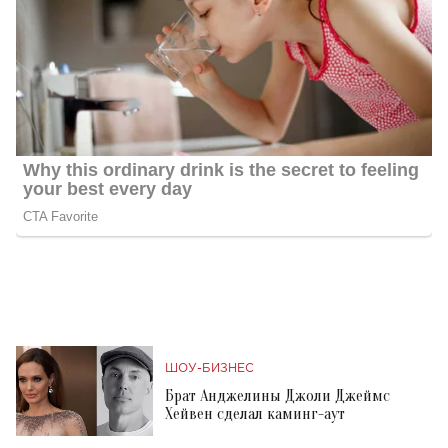
ШОУ-БИЗНЕС
Брат Анджелины Джоли Джеймс
Хейвен сделал каминг-аут