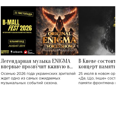
Легендарная музыка ENIGMA
В Киеве состои
впервые прозвучит вживую в
концерт памят
Украине: где состоится концерт
Клименко: более
Осенью 2026 года украинских зрителей
25 июля в новом op
исполнят песн
ждет одно из самых ожидаемых
«Де, Що, Інше» сос
музыкальных событий сезона.
памяти фронтмена
Михаила Клименко. 
особенный музыкал
посвященный артист
стало символом ис
настоящей любви.