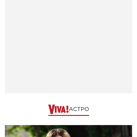
АСТРО