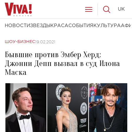
UK
НОВОСТИ
ЗВЕЗДЫ
КРАСА
СОБЫТИЯ
КУЛЬТУРА
АФ
19.02.2021
ШОУ-БИЗНЕС
Бывшие против Эмбер Херд:
Джонни Депп вызвал в суд Илона
Маска