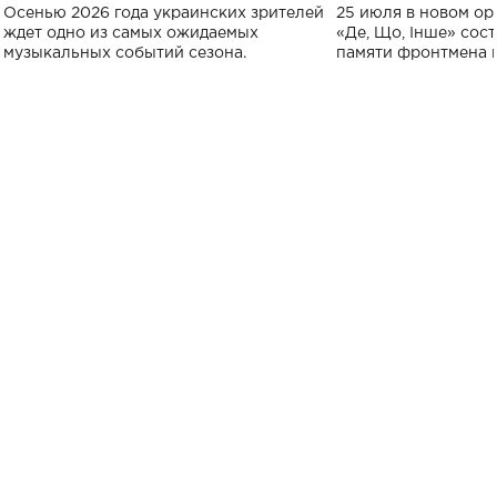
Украине: где состоится концерт
Клименко: более
Осенью 2026 года украинских зрителей
25 июля в новом op
исполнят песн
ждет одно из самых ожидаемых
«Де, Що, Інше» сос
музыкальных событий сезона.
памяти фронтмена
Михаила Клименко. 
особенный музыкал
посвященный артист
стало символом ис
настоящей любви.