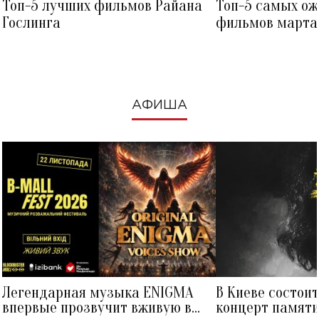
Топ-5 лучших фильмов Райана
Топ-5 самых о
Гослинга
фильмов марта 
посмотреть в к
АФИША
Легендарная музыка ENIGMA
В Киеве состои
впервые прозвучит вживую в
концерт памят