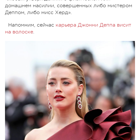
домашнем насилии, совершенных либо мистером
Деппом, либо мисс Херд».
Напомним, сейчас
карьера Джонни Деппа висит
на волоске
.