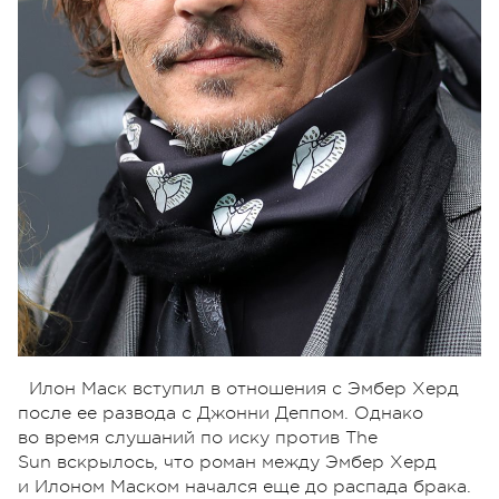
Илон Маск вступил в отношения с Эмбер Херд
после ее развода с Джонни Деппом. Однако
во время слушаний по иску против The
Sun вскрылось, что роман между Эмбер Херд
и Илоном Маском начался еще до распада брака.