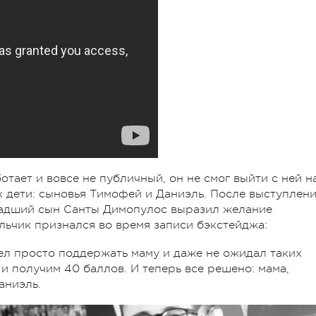
тает и вовсе не публичный, он не смог выйти с ней н
их дети: сыновья Тимофей и Даниэль. После выступлен
младший сын Санты Димопулос выразил желание
льчик признался во время записи бэкстейджа:
ел просто поддержать маму и даже не ожидал таких
 и получим 40 баллов. И теперь все решено: мама,
аниэль.