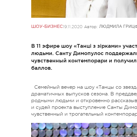
19.11.2020
Автор:
ШОУ-БИЗНЕС
ЛЮДМИЛА ГРИЦ
В 11 эфире шоу «Танці з зірками» уча
людьми. Санту Димопулос поддержали
чувственный контемпорари и получил
баллов.
Семейный вечер на шоу «Танцы со звезд
драматичных выпусков сезона. В преддве
родными людьми и откровенно рассказыва
и судей проекта выступление Санты Димо
чувственный и трогательный контемпорар