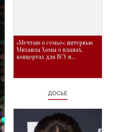
«Мечтаю о семье»: интервью
Михаила Хомы о планах,
концертах для ВСУ и
изменениях во время войны
ДОСЬЕ