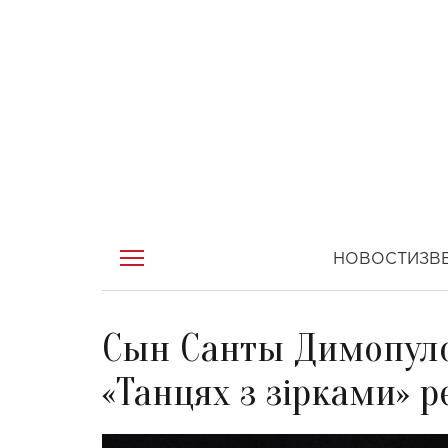
НОВОСТИ
ЗВ
Сын Санты Димопуло
«Танцях з зірками» 