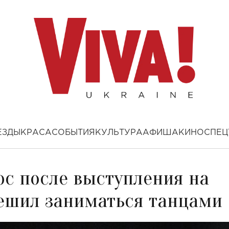
ЕЗДЫ
КРАСА
СОБЫТИЯ
КУЛЬТУРА
АФИША
КИНО
СПЕЦ
с после выступления на
решил заниматься танцами