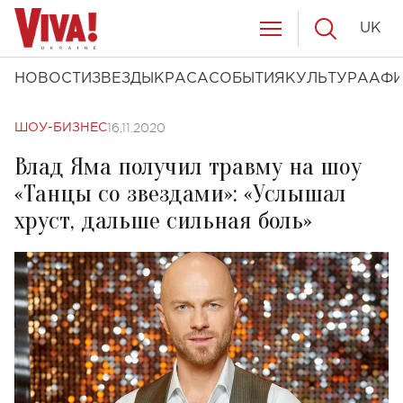
UK
НОВОСТИ
ЗВЕЗДЫ
КРАСА
СОБЫТИЯ
КУЛЬТУРА
АФ
16.11.2020
ШОУ-БИЗНЕС
Влад Яма получил травму на шоу
«Танцы со звездами»: «Услышал
хруст, дальше сильная боль»