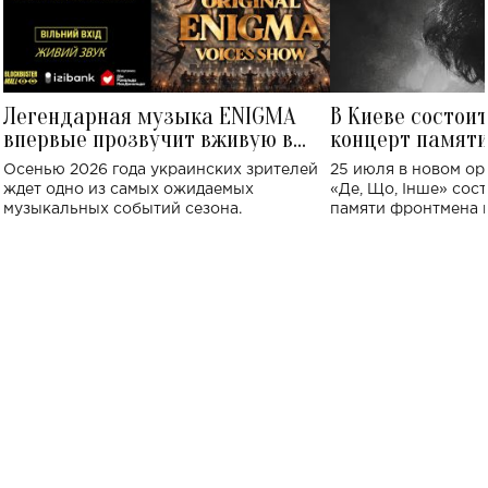
Легендарная музыка ENIGMA
В Киеве состои
впервые прозвучит вживую в
концерт памят
Украине: где состоится концерт
Клименко: более
Осенью 2026 года украинских зрителей
25 июля в новом op
исполнят песн
ждет одно из самых ожидаемых
«Де, Що, Інше» сос
музыкальных событий сезона.
памяти фронтмена
Михаила Клименко. 
особенный музыкал
посвященный артист
стало символом ис
настоящей любви.