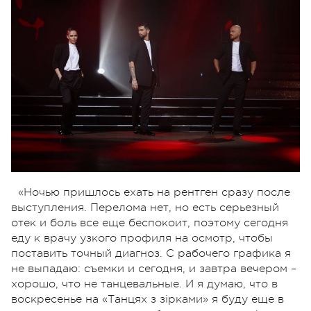
«Ночью пришлось ехать на рентген сразу после
выступления. Перелома нет, но есть серьезный
отек и боль все еще беспокоит, поэтому сегодня
еду к врачу узкого профиля на осмотр, чтобы
поставить точный диагноз. С рабочего графика я
не выпадаю: съемки и сегодня, и завтра вечером –
хорошо, что не танцевальные. И я думаю, что в
воскресенье на «Танцях з зірками» я буду еще в