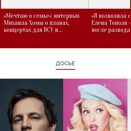
«Мечтаю о семье»: интервью
«Я позволила 
Михаила Хомы о планах,
Елена Тополя 
концертах для ВСУ и
после развода
изменениях во время войны
ДОСЬЕ