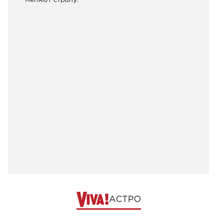
меняют страну.
АСТРО