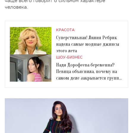
чаще всего говорит о сильном характере
человека.
КРАСОТА
Суперстильная! Лилия Ребрик
надела самые модные джинсы
этого лета
ШОУ-БИЗНЕС
Надя Дорофеева беременна?
Певица объяснила, почему на
самом деле закрывается группа
«Время и Стекло»