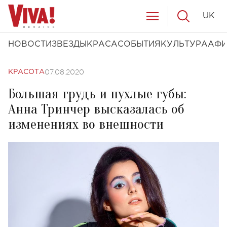
UK
НОВОСТИ
ЗВЕЗДЫ
КРАСА
СОБЫТИЯ
КУЛЬТУРА
АФ
07.08.2020
КРАСОТА
Большая грудь и пухлые губы:
Анна Тринчер высказалась об
изменениях во внешности