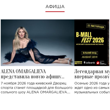
АФИША
ALENA OMARGALIEVA
Легендарная м
представила новую афишу
впервые прозву
большого концерта во Дворце
Украине: где со
7 ноября 2026 года киевский Дворец
Осенью 2026 года у
спорта
спорта станет площадкой для большого
ждет одно из самы
сольного шоу ALENA OMARGALIEVA.
музыкальных событ
Концерт получил символичное название
«Не пьяная — влюбленная».