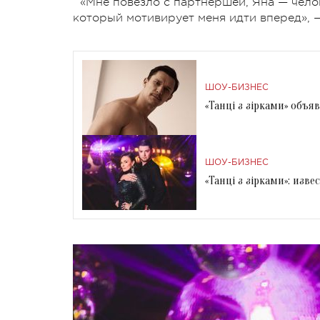
«Мне повезло с партнершей, Яна — чело
который мотивирует меня идти вперед», 
ШОУ-БИЗНЕС
«Танці з зірками» объ
ШОУ-БИЗНЕС
«Танці з зірками»: из