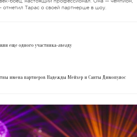
век-боец, настоящий профессионал. Она — чемпион,
— отметил Тарас о своей партнерше в шоу.
явили еще одного участника-звезду
вестны имена партнеров Надежды Мейхер и Санты Димопулос