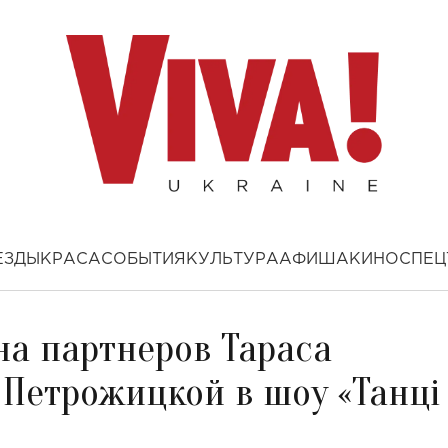
ЕЗДЫ
КРАСА
СОБЫТИЯ
КУЛЬТУРА
АФИША
КИНО
СПЕЦ
на партнеров Тараса
Петрожицкой в шоу «Танці