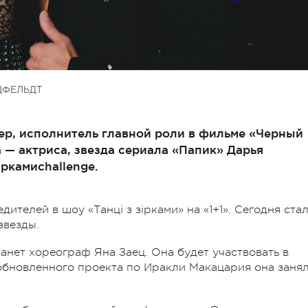
ЦФЕЛЬДТ
ер, исполнитель главной роли в фильме «Черный
 — актриса, звезда сериала «Папик» Дарья
ркамиchallenge.
дителей в шоу «Танці з зірками» на «1+1». Сегодня ста
звезды.
нет хореограф Яна Заец. Она будет участвовать в
обновленного проекта по Иракли Макацария она заня