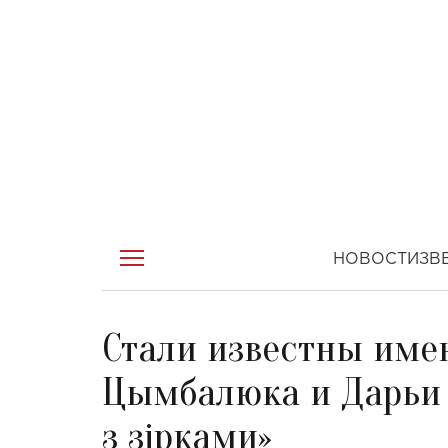
НОВОСТИ
ЗВ
Стали известны име
Цымбалюка и Дарьи 
з зірками»