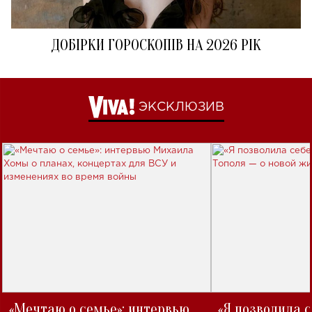
ДОБІРКИ ГОРОСКОПІВ НА 2026 РІК
ЭКСКЛЮЗИВ
«Мечтаю о семье»: интервью
«Я позволила 