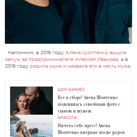
Напомним, в 2016 году
Алена Шоптенко вышла
замуж за предпринимателя Алексея Иванова
, а в
2018 году
родила сына и назвала его в честь мужа
.
ШОУ-БИЗНЕС
Все в сборе! Алена Шоптенко
поделилась семейным фото с
сыном и мужем
КРАСОТА
Ничего себе пресс! Алена
Шоптенко впервые после родов