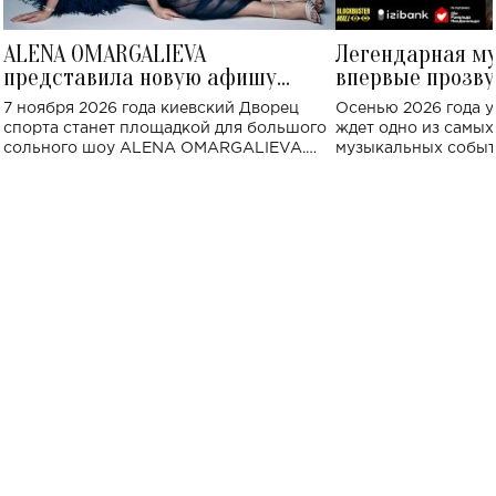
ALENA OMARGALIEVA
Легендарная м
представила новую афишу
впервые прозву
большого концерта во Дворце
Украине: где со
7 ноября 2026 года киевский Дворец
Осенью 2026 года у
спорта
спорта станет площадкой для большого
ждет одно из самы
сольного шоу ALENA OMARGALIEVA.
музыкальных событ
Концерт получил символичное название
«Не пьяная — влюбленная».