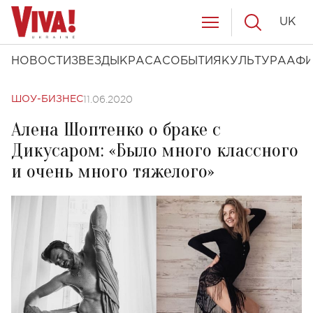
UK
НОВОСТИ
ЗВЕЗДЫ
КРАСА
СОБЫТИЯ
КУЛЬТУРА
АФ
11.06.2020
ШОУ-БИЗНЕС
Алена Шоптенко о браке с
Дикусаром: «Было много классного
и очень много тяжелого»