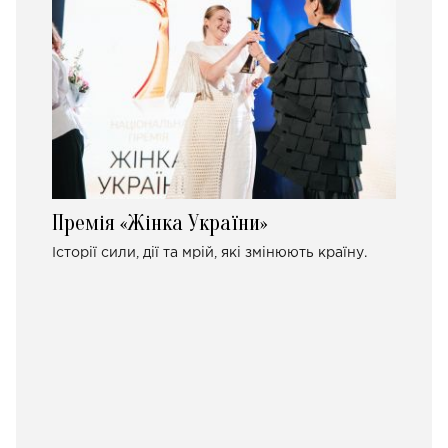
Премія «Жінка України»
Історії сили, дії та мрій, які змінюють країну.