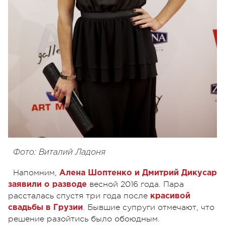
Фото: Виталий Ладоня
Напомним,
Алена Шоптенко и Дмитрий Дикусар
весной 2016 года. Пара
заявили о разводе
рассталась спустя три года после
красивой
. Бывшие супруги отмечают, что
свадьбы в Грузии
решение разойтись было обоюдным.