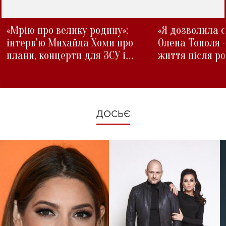
«Мрію про велику родину»:
«Я дозволила с
інтерв'ю Михайла Хоми про
Олена Тополя 
плани, концерти для ЗСУ і
життя після р
зміни під час війни
ДОСЬЄ