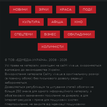
НОВИНИ
ЗІРКИ
КРАСА
ПОДІЇ
КУЛЬТУРА
АФІША
КІНО
СПЕЦТЕМИ
БІЗНЕС
ОБКЛАДИНКИ
КОЛУМНІСТИ
© ТОВ «ЕДІМЕДІА-УКРАЇНА», 2008 - 2026
Усі права на матеріали, розміщені на сайті viva.ua, охороняються
відповідно до законодавства України.
Використання матеріалів Сайту viva.ua в оригінальному розмірі
(в повному обсязі) без письмового дозволу редакції
забороняється.
Дозволяється републікація та цитування статей обсягом не
більше 250 знаків для одного інформаційного матеріалу, з
обов'язковим зазначенням посилання на джерело, а для
Інтернет-ресурсів – пряме для пошукових систем
гіперпосилання, не закрите від індексації пошуковими