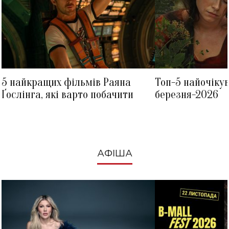
5 найкращих фільмів Раяна
Топ-5 найочіку
Ґослінга, які варто побачити
березня-2026
АФІША