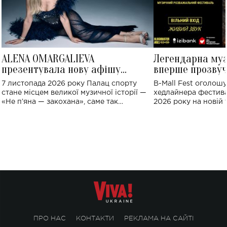
ALENA OMARGALIEVA
Легендарна му
презентувала нову афішу
вперше прозвуч
великого концерту в Палаці
Україні: де від
7 листопада 2026 року Палац спорту
B-Mall Fest оголош
спорту
стане місцем великої музичної історії —
хедлайнера фестива
«Не пʼяна — закохана», саме так
2026 року на новій т
символічно названо майбутній концерт
stage відбудеться у
ALENA OMARGALIEVA.
ENIGMA VOICES' OR
ПРО НАС
КОНТАКТИ
РЕКЛАМА НА САЙТІ