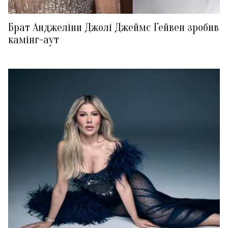
Брат Анджеліни Джолі Джеймс Гейвен зробив
камінг-аут