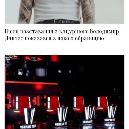
Після розставання з Кацуріною: Володимир
Дантес показався з новою обраницею