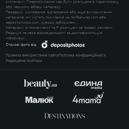
системами. Гіперпосилання має бути розміщене в підзаголовку
або першому абзаці матеріалу.
Передрук, копіювання, відтворення або інше використання
матеріалів, які містять посилання на rexfeatures.com або
depositphotos.com, суворо заборонені.
Матеріали із позначками
!
та
P
розміщені на правах реклами.
Редакція не несе відповідальності за достовірність цієї
інформації.
Стокові фото від:
Правила використання сайту
Політика конфіденційності
Редакційна політика