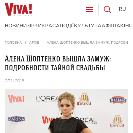
RU
НОВИНИ
ЗІРКИ
КРАСА
ПОДІЇ
КУЛЬТУРА
АФІША
КІНО
ГОЛОВНА
АРХІВ
АЛЕНА ШОПТЕНКО ВЫШЛА ЗАМУЖ: ПОДРОБНОС
Алена Шоптенко вышла замуж:
подробности тайной свадьбы
03.11.2016