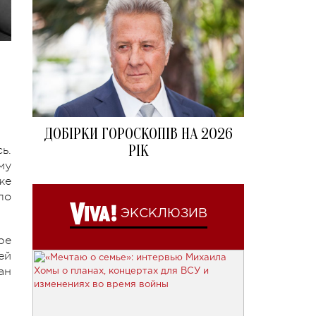
ДОБІРКИ ГОРОСКОПІВ НА 2026
РІК
ь.
му
же
ло
ЭКСКЛЮЗИВ
ре
ей
ан