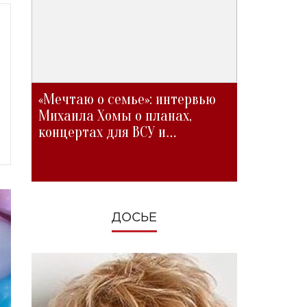
«Мечтаю о семье»: интервью
Михаила Хомы о планах,
концертах для ВСУ и
изменениях во время войны
ДОСЬЕ