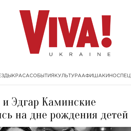
ЕЗДЫ
КРАСА
СОБЫТИЯ
КУЛЬТУРА
АФИША
КИНО
СПЕЦ
а и Эдгар Каминские
ись на дне рождения детей