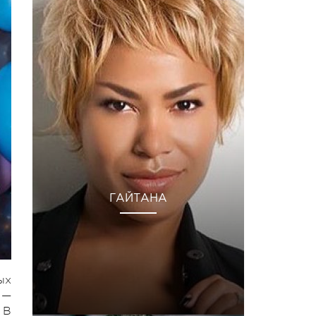
ГАЙТАНА
ых
 —
 В