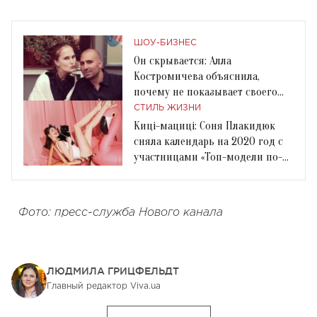
ШОУ-БИЗНЕС
Он скрывается: Алла
Костромичева объяснила,
почему не показывает своего
мужа
СТИЛЬ ЖИЗНИ
Киці-мациці: Соня Плакидюк
сняла календарь на 2020 год с
участницами «Топ-модели по-
украински»
Фото: пресс-служба Нового канала
ЛЮДМИЛА ГРИЦФЕЛЬДТ
Главный редактор Viva.ua