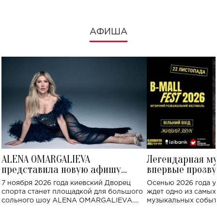
АФИША
ALENA OMARGALIEVA
Легендарная м
представила новую афишу
впервые прозву
большого концерта во Дворце
Украине: где со
7 ноября 2026 года киевский Дворец
Осенью 2026 года у
спорта
спорта станет площадкой для большого
ждет одно из самы
сольного шоу ALENA OMARGALIEVA.
музыкальных событ
Концерт получил символичное название