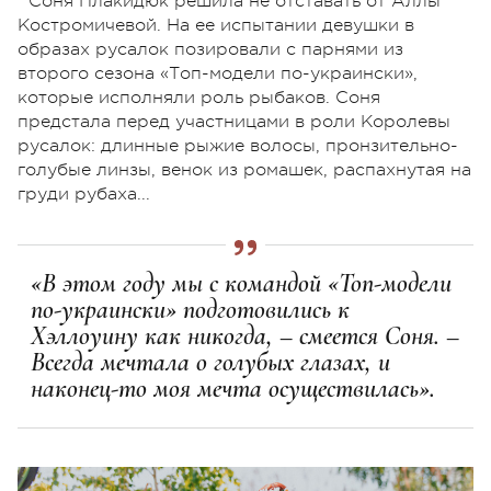
Соня Плакидюк решила не отставать от Аллы
Костромичевой. На ее испытании девушки в
образах русалок позировали с парнями из
второго сезона «Топ-модели по-украински»,
которые исполняли роль рыбаков. Соня
предстала перед участницами в роли Королевы
русалок: длинные рыжие волосы, пронзительно-
голубые линзы, венок из ромашек, распахнутая на
груди рубаха...
«В этом году мы с командой «Топ-модели
по-украински» подготовились к
Хэллоуину как никогда, – смеется Соня. –
Всегда мечтала о голубых глазах, и
наконец-то моя мечта осуществилась».