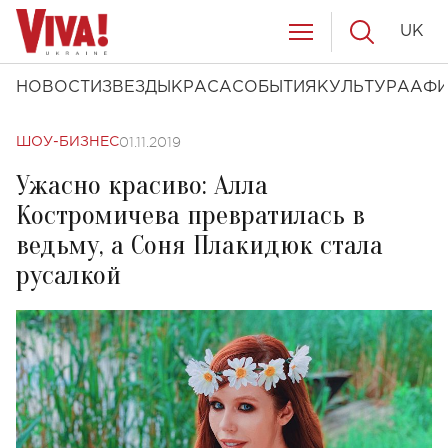
UK
НОВОСТИ
ЗВЕЗДЫ
КРАСА
СОБЫТИЯ
КУЛЬТУРА
АФ
01.11.2019
ШОУ-БИЗНЕС
Ужасно красиво: Алла
Костромичева превратилась в
ведьму, а Соня Плакидюк стала
русалкой