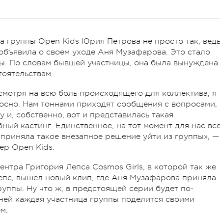
 группы Open Kids Юрия Петрова не просто так, вед
 объявила о своем уходе Аня Музафарова. Это стало
ы. По словам бывшей участницы, она была вынуждена
тоятельствам.
смотря на всю боль происходящего для коллектива, я
осно. Нам тоннами приходят сообщения с вопросами,
у и, собственно, вот и представилась такая
ый кастинг. Единственное, на тот момент для нас вс
 приняла такое внезапное решение уйти из группы», —
ер Open Kids.
нтра Григория Лепса Cosmos Girls, в которой так же
Лепс, вышел новый клип, где Аня Музафарова приняла
руппы. Ну что ж, в предстоящей серии будет по-
 ней каждая участница группы поделится своими
м.