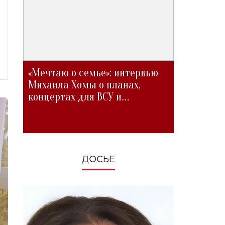
«Мечтаю о семье»: интервью
Михаила Хомы о планах,
концертах для ВСУ и
изменениях во время войны
ДОСЬЕ