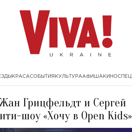
ЕЗДЫ
КРАСА
СОБЫТИЯ
КУЛЬТУРА
АФИША
КИНО
СПЕЦ
 Жан Грицфельдт и Сергей
ити-шоу «Хочу в Open Kids»