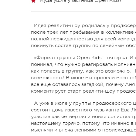
Куда ушла участница Open Kids?
Идея реалити-шоу родилась у продюсера
после трех лет пребывания в коллективе
полной неожиданностью для всей команд
покинуть состав группы по семейным обс
«Формат группы Open Kids – пятерка. И 
понимал, что нужно реагировать молниен
как попасть в группу, как это возможно. Н
возможность! В июне мы провели масштабн
все еще оставалось загадкой, почему Аня
комментирует старт реалити-шоу продюс
А уже в июле у группы продюсерского це
состоит дочь известного музыканта Ева 
участие как четвертая и новая солистка г
настоящему горячо, потому что именно в
мыслями и впечатлениями о происходяще