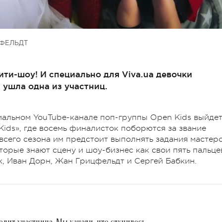
ФЕЛЬДТ
ити-шоу! И специально для Viva.ua девочки
 ушла одна из участниц.
ициальном YouTube-канале поп-группы Open Kids выйде
ids», где восемь финалисток поборются за звание
всего сезона им предстоит выполнять задания мастер
торые знают сцену и шоу-бизнес как свои пять пальце
k, Иван Дорн, Жан Грицфельдт и Сергей Бабкин.
ходит участница. Мы узнали, что случилось