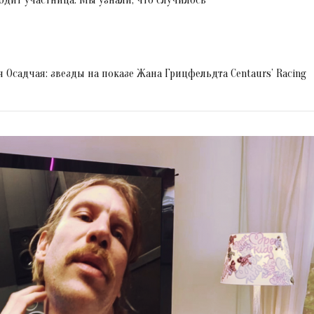
тя Осадчая: звезды на показе Жана Грицфельдта Centaurs’ Racing